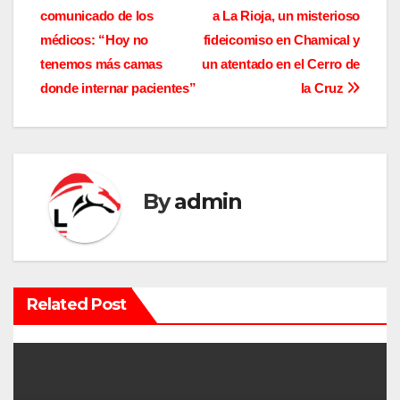
a
comunicado de los
a La Rioja, un misterioso
v
médicos: “Hoy no
fideicomiso en Chamical y
tenemos más camas
un atentado en el Cerro de
e
donde internar pacientes”
la Cruz
g
a
c
By
admin
i
ó
n
Related Post
d
e