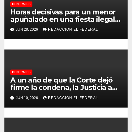
e
GENERALES
Horas decisivas para un menor
n
apuñalado en una fiesta ilegal
con más de 500 asistentes en
t
JUN 28, 2026
REDACCION EL FEDERAL
Chilecito
r
a
d
GENERALES
a
A un año de que la Corte dejó
s
firme la condena, la Justicia aún
no pudo decomisarle ni un peso
JUN 10, 2026
REDACCION EL FEDERAL
a CFK