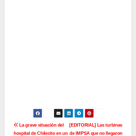
N
La grave situación del
[EDITORIAL] Las turbinas
hospital de Chilecito en un
de IMPSA que no llegaron