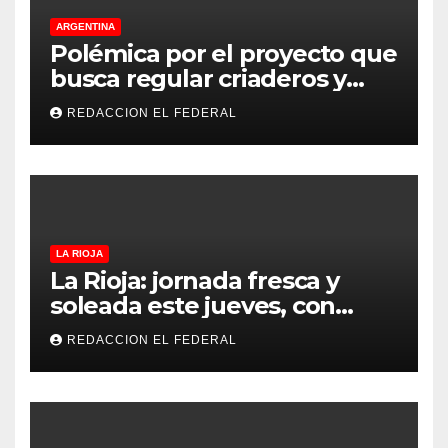
ARGENTINA
Polémica por el proyecto que
busca regular criaderos y
refugios de perros y gatos:
REDACCION EL FEDERAL
denuncian excesos, mientras
proteccionistas reclaman
controles más duros
LA RIOJA
La Rioja: jornada fresca y
soleada este jueves, con
temperaturas estables para
REDACCION EL FEDERAL
el viernes