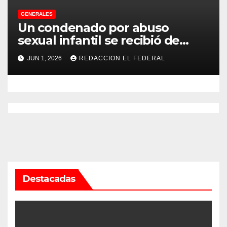
GENERALES
Un condenado por abuso
sexual infantil se recibió de
psicopedagogo dentro del
JUN 1, 2026
REDACCION EL FEDERAL
Servicio Penitenciario de La
Rioja
Destacadas