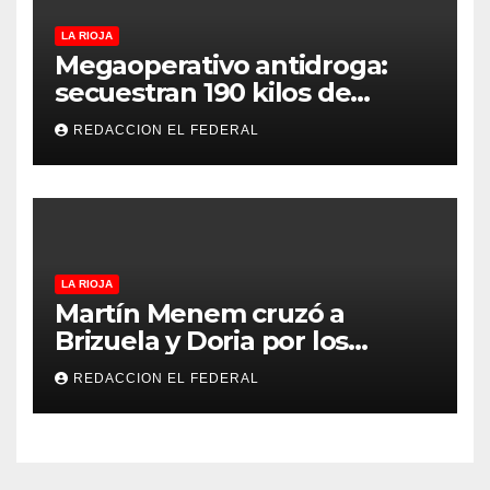
LA RIOJA
Megaoperativo antidroga:
secuestran 190 kilos de
marihuana que tenían como
REDACCION EL FEDERAL
destino La Rioja y Catamarca
LA RIOJA
Martín Menem cruzó a
Brizuela y Doria por los
incendios en Guanchín:
REDACCION EL FEDERAL
“Miente descaradamente”