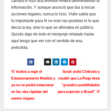
cámara e hizo una emisión entera desmintiendo la
información. Y aunque anunció que iba a iniciar
acciones legales, nunca lo hizo. Viale sabía que
lo importante para él no eran las pruebas ni lo que
decía la ley, sino lo que se afirmaba en público.
Quizás algo de todo el menjunje relatado hasta
aquí tenga que ver con el sentido de esa
anécdota.
N
Vuelve a regir el
Scioli visitó Chilecito y
Estacionamiento Medido y
resaltó que La Rioja tiene
a
ya no se podrá estacionar
“grandes posibilidades
v
en las vías rápidas del
para exportar a Brasil”
centro riojano
e