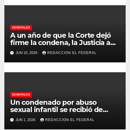
r
a
d
GENERALES
A un año de que la Corte dejó
a
firme la condena, la Justicia aún
no pudo decomisarle ni un peso
s
JUN 10, 2026
REDACCION EL FEDERAL
a CFK
GENERALES
Un condenado por abuso
sexual infantil se recibió de
psicopedagogo dentro del
JUN 1, 2026
REDACCION EL FEDERAL
Servicio Penitenciario de La