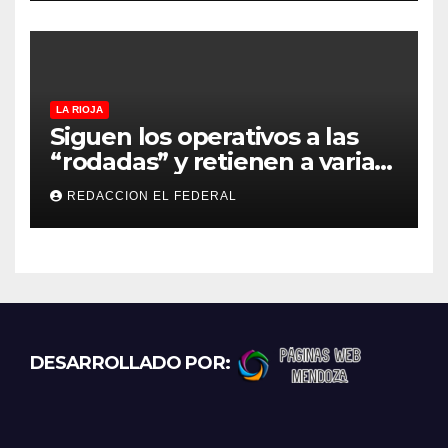
LA RIOJA
Siguen los operativos a las
“rodadas” y retienen a varias
motocicletas
REDACCION EL FEDERAL
DESARROLLADO POR: