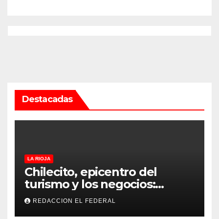
Rioja
Destacadas
LA RIOJA
Chilecito, epicentro del
turismo y los negocios:
arranca la Expo que promete
REDACCION EL FEDERAL
revolucionar la economía