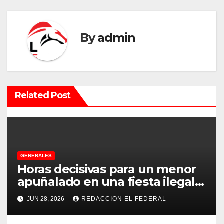
g
a
By
admin
c
i
ó
Related Post
n
d
e
GENERALES
e
Horas decisivas para un menor
apuñalado en una fiesta ilegal
n
con más de 500 asistentes en
JUN 28, 2026
REDACCION EL FEDERAL
Chilecito
t