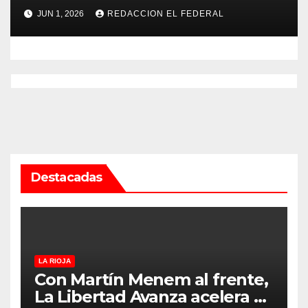
psicopedagogo dentro del
JUN 1, 2026
REDACCION EL FEDERAL
Servicio Penitenciario de La
Rioja
Destacadas
LA RIOJA
Con Martín Menem al frente,
La Libertad Avanza acelera su