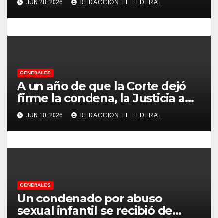
t
JUN 28, 2026
REDACCION EL FEDERAL
Chilecito
r
a
d
GENERALES
a
A un año de que la Corte dejó
s
firme la condena, la Justicia aún
no pudo decomisarle ni un peso
JUN 10, 2026
REDACCION EL FEDERAL
a CFK
GENERALES
Un condenado por abuso
sexual infantil se recibió de