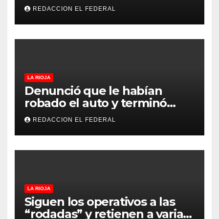
despliegue en La Rioja y
REDACCION EL FEDERAL
desembarcó en Aimogasta
LA RIOJA
Denunció que le habían
robado el auto y terminó
confesando que su hermano
REDACCION EL FEDERAL
lo empeñó por drogas
LA RIOJA
Siguen los operativos a las
“rodadas” y retienen a varias