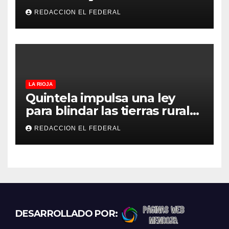
motocicletas
REDACCION EL FEDERAL
LA RIOJA
Quintela impulsa una ley
para blindar las tierras rurales
de La Rioja: cuáles son los
REDACCION EL FEDERAL
principales puntos
DESARROLLADO POR: