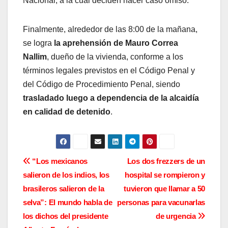
Nacional, a la cual deciden hacer caso omiso.
Finalmente, alrededor de las 8:00 de la mañana,
se logra
la aprehensión de Mauro Correa
Nallim
, dueño de la vivienda, conforme a los
términos legales previstos en el Código Penal y
del Código de Procedimiento Penal, siendo
trasladado luego a dependencia de la alcaidía
en calidad de detenido
.
N
“Los mexicanos
Los dos frezzers de un
salieron de los indios, los
hospital se rompieron y
a
brasileros salieron de la
tuvieron que llamar a 50
v
selva”: El mundo habla de
personas para vacunarlas
los dichos del presidente
de urgencia
e