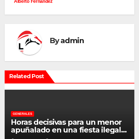
Alberto Fernández
g
a
c
By
admin
i
ó
n
Related Post
d
e
e
GENERALES
Horas decisivas para un menor
n
apuñalado en una fiesta ilegal
con más de 500 asistentes en