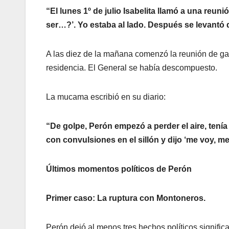
“El lunes 1º de julio Isabelita llamó a una reuni
ser…?’. Yo estaba al lado. Después se levantó d
A las diez de la mañana comenzó la reunión de gab
residencia. El General se había descompuesto.
La mucama escribió en su diario:
“De golpe, Perón empezó a perder el aire, tení
con convulsiones en el sillón y dijo ‘me voy, m
Últimos momentos políticos de Perón
Primer caso: La ruptura con Montoneros.
Perón dejó al menos tres hechos políticos signifi