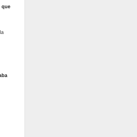
e que
la
taba