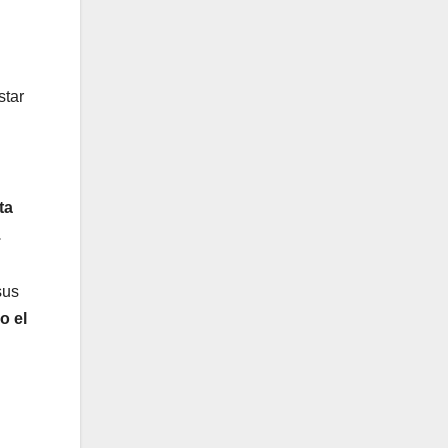
star
ta
.
sus
o el