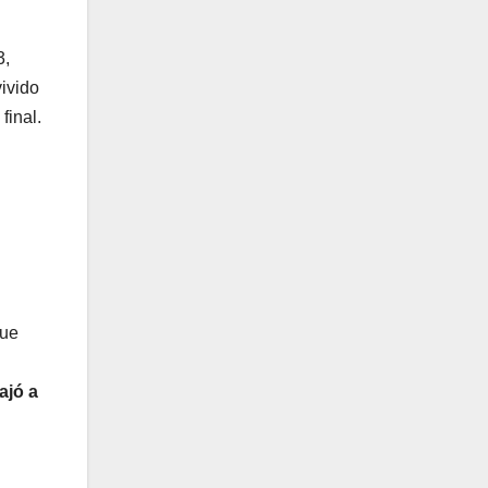
3,
ivido
final.
que
ajó a