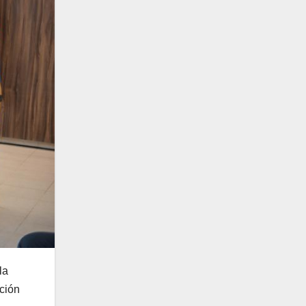
la
ación