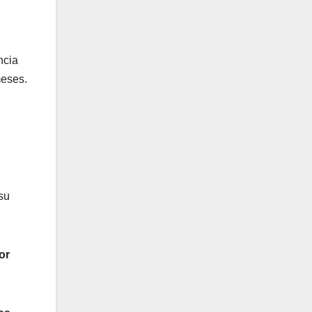
ncia
meses.
su
or