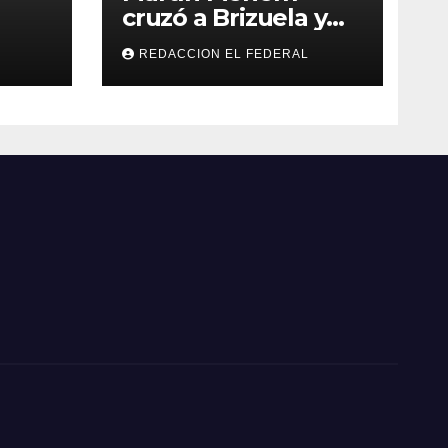
cruzó a Brizuela y
ilos
Doria por los
REDACCION EL FEDERAL
que
incendios en
Guanchín: “Miente
 y
descaradamente”