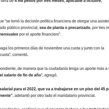
 será de
4 mil pesos por tres meses, aplicable a octubre,
e “se tomó la decisión política financiera de otorgar una asiste
ado público provincial,
sea de planta o precarizado
, por tres 
mensuales
por el aporte financiero”.
paga los primeros días de noviembre una cuota y junto con la
cuota”, comentó.
spondiente, de manera que la ciudadanía tenga un aporte más a 
l salario de fin de año
”, agregó.
arial para el 2022, que va a trabajarse en un piso del 45 p
amente”
, adelantó por otro lado el mandatario provincial.