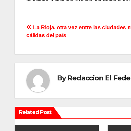
N
La Rioja, otra vez entre las ciudades 
cálidas del país
a
v
e
g
By
Redaccion El Fede
a
c
i
Related Post
ó