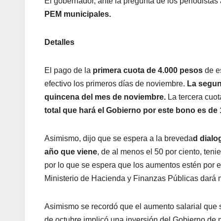
El gobernador, ante la pregunta de los periodistas
PEM municipales.
Detalles
El pago de la
primera cuota de 4.000 pesos
de es
efectivo los primeros días de noviembre.
La segun
quincena del mes de noviembre.
La tercera cuo
total que hará el Gobierno por este bono es d
Asimismo, dijo que se espera a la breveda
d dialo
año que viene
, de al menos el 50 por ciento, ten
por lo que se espera que los aumentos estén por 
Ministerio de Hacienda y Finanzas Públicas dará 
Asimismo se recordó que el aumento salarial que s
de octubre implicó una inversión del Gobierno de