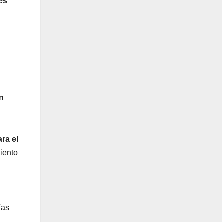
es
ón
ra el
ciento
ías