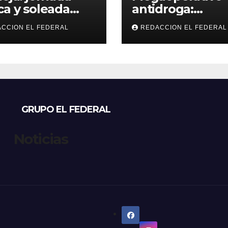
ca y soleada
antidroga:
 jueves, con
secuestran 190 k
CCION EL FEDERAL
REDACCION EL FEDERAL
peraturas
de marihuana 
bles para el
tenían como
nes
destino La Rioja
Catamarca
GRUPO EL FEDERAL
Noticias