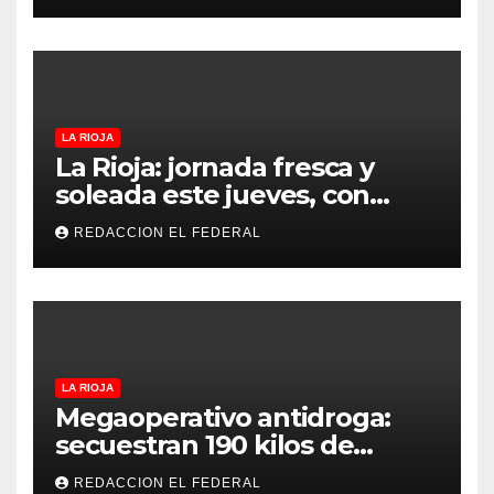
proteccionistas reclaman
controles más duros
LA RIOJA
La Rioja: jornada fresca y
soleada este jueves, con
temperaturas estables para
REDACCION EL FEDERAL
el viernes
LA RIOJA
Megaoperativo antidroga:
secuestran 190 kilos de
marihuana que tenían como
REDACCION EL FEDERAL