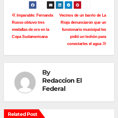
N
Imparable: Fernanda
Vecinos de un barrio de La
Russo obtuvo tres
Rioja denunciaron que un
a
medallas de oro en la
funcionario municipal les
v
Copa Sudamericana
pidió un lechón para
conectarles el agua
e
g
a
By
c
Redaccion El
Federal
i
ó
n
Related Post