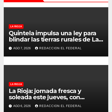
d
e
e
LA RIOJA
Quintela impulsa una ley para
n
blindar las tierras rurales de La
Rioja: cuáles son los principales
t
AGO 7, 2026
REDACCION EL FEDERAL
puntos
r
a
d
LA RIOJA
a
La Rioja: jornada fresca y
soleada este jueves, con
s
temperaturas estables para el
AGO 6, 2026
REDACCION EL FEDERAL
viernes