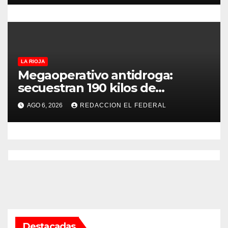
LA RIOJA
Megaoperativo antidroga:
secuestran 190 kilos de
marihuana que tenían como
AGO 6, 2026
REDACCION EL FEDERAL
destino La Rioja y Catamarca
Destacadas