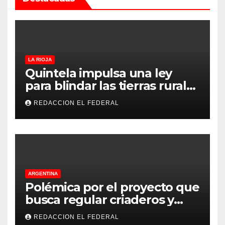
LA RIOJA
Quintela impulsa una ley
para blindar las tierras rurales
de La Rioja: cuáles son los
REDACCION EL FEDERAL
principales puntos
ARGENTINA
Polémica por el proyecto que
busca regular criaderos y
refugios de perros y gatos:
REDACCION EL FEDERAL
denuncian excesos, mientras