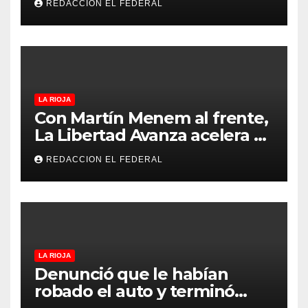
REDACCION EL FEDERAL
revolucionar la economía
regional en un evento sin
precedentes en La Rioja
LA RIOJA
Con Martín Menem al frente,
La Libertad Avanza acelera su
despliegue en La Rioja y
REDACCION EL FEDERAL
desembarcó en Aimogasta
LA RIOJA
Denunció que le habían
robado el auto y terminó