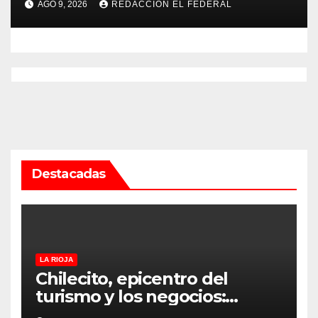
AGO 9, 2026
REDACCION EL FEDERAL
drogas
Destacadas
LA RIOJA
Chilecito, epicentro del
turismo y los negocios:
arranca la Expo que promete