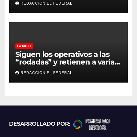
confesando que su hermano
REDACCION EL FEDERAL
lo empeñó por drogas
LA RIOJA
Siguen los operativos a las
“rodadas” y retienen a varias
motocicletas
REDACCION EL FEDERAL
DESARROLLADO POR: