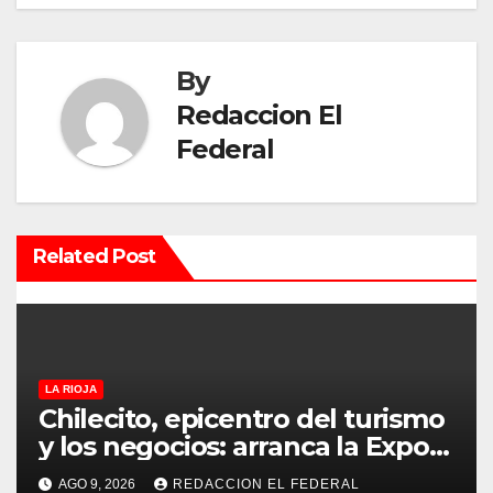
g
a
By
c
Redaccion El
Federal
i
ó
n
Related Post
d
e
e
LA RIOJA
Chilecito, epicentro del turismo
n
y los negocios: arranca la Expo
que promete revolucionar la
t
AGO 9, 2026
REDACCION EL FEDERAL