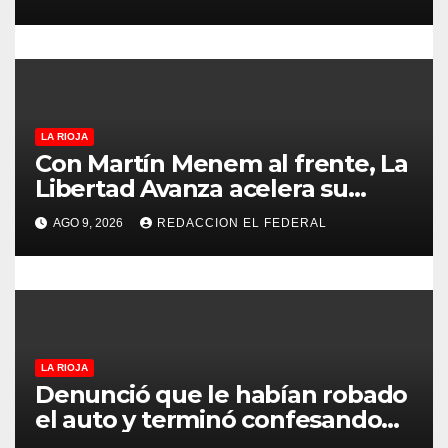
economía regional en un
r
evento sin precedentes en La
Rioja
a
d
LA RIOJA
a
Con Martín Menem al frente, La
Libertad Avanza acelera su
s
despliegue en La Rioja y
AGO 9, 2026
REDACCION EL FEDERAL
desembarcó en Aimogasta
LA RIOJA
Denunció que le habían robado
el auto y terminó confesando
que su hermano lo empeñó por