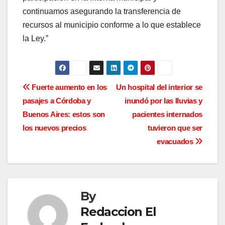
continuamos asegurando la transferencia de
recursos al municipio conforme a lo que establece
la Ley.”
N
Fuerte aumento en los
Un hospital del interior se
pasajes a Córdoba y
inundó por las lluvias y
a
Buenos Aires: estos son
pacientes internados
v
los nuevos precios
tuvieron que ser
evacuados
e
g
a
By
c
Redaccion El