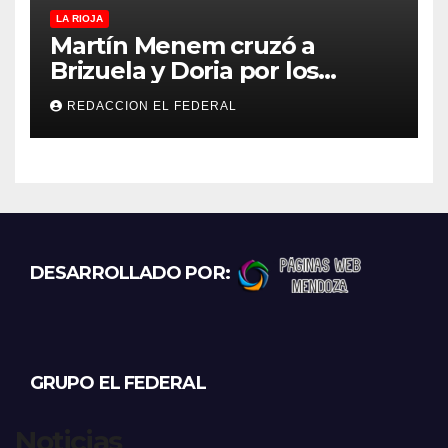
LA RIOJA
Martín Menem cruzó a
Brizuela y Doria por los
incendios en Guanchín:
REDACCION EL FEDERAL
“Miente descaradamente”
DESARROLLADO POR:
GRUPO EL FEDERAL
Noticias