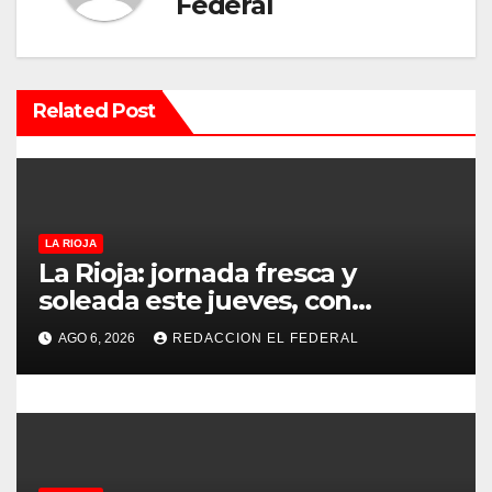
Federal
i
ó
n
Related Post
d
e
e
LA RIOJA
La Rioja: jornada fresca y
n
soleada este jueves, con
temperaturas estables para el
t
AGO 6, 2026
REDACCION EL FEDERAL
viernes
r
a
d