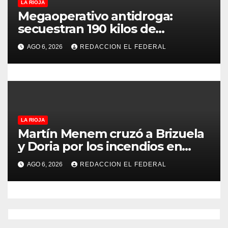
LA RIOJA
a
Megaoperativo antidroga:
secuestran 190 kilos de
s
marihuana que tenían como
AGO 6, 2026
REDACCION EL FEDERAL
destino La Rioja y Catamarca
LA RIOJA
Martín Menem cruzó a Brizuela
y Doria por los incendios en
Guanchín: “Miente
AGO 6, 2026
REDACCION EL FEDERAL
descaradamente”