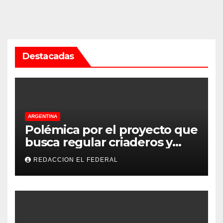
Destacadas
ARGENTINA
Polémica por el proyecto que
busca regular criaderos y
refugios de perros y gatos:
REDACCION EL FEDERAL
denuncian excesos, mientras
proteccionistas reclaman
controles más duros