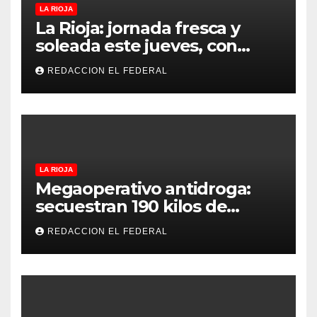
LA RIOJA
La Rioja: jornada fresca y
soleada este jueves, con
temperaturas estables para
REDACCION EL FEDERAL
el viernes
LA RIOJA
Megaoperativo antidroga:
secuestran 190 kilos de
marihuana que tenían como
REDACCION EL FEDERAL
destino La Rioja y Catamarca