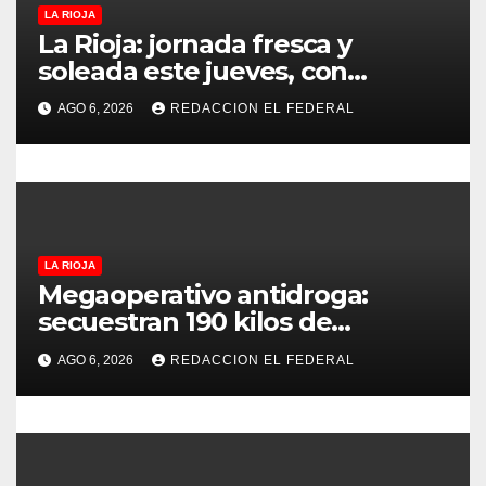
LA RIOJA
n
La Rioja: jornada fresca y
t
soleada este jueves, con
temperaturas estables para el
r
AGO 6, 2026
REDACCION EL FEDERAL
viernes
a
d
a
LA RIOJA
s
Megaoperativo antidroga:
secuestran 190 kilos de
marihuana que tenían como
AGO 6, 2026
REDACCION EL FEDERAL
destino La Rioja y Catamarca