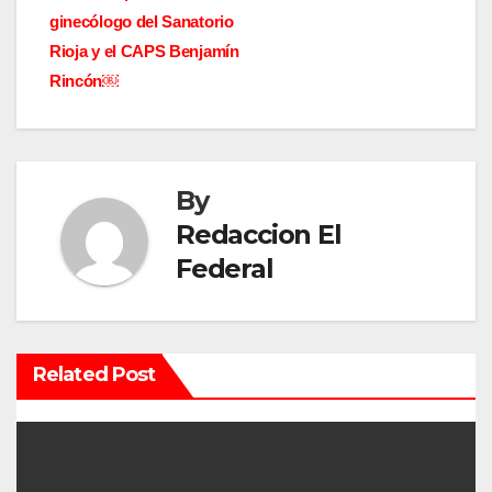
v
ginecólogo del Sanatorio
Rioja y el CAPS Benjamín
e
Rincón￼
g
a
By
c
Redaccion El
i
Federal
ó
n
Related Post
d
e
e