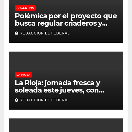
ARGENTINA
Polémica por el proyecto que
busca regular criaderos y
refugios de perros y gatos:
REDACCION EL FEDERAL
denuncian excesos, mientras
proteccionistas reclaman
controles más duros
LA RIOJA
La Rioja: jornada fresca y
soleada este jueves, con
temperaturas estables para
REDACCION EL FEDERAL
el viernes