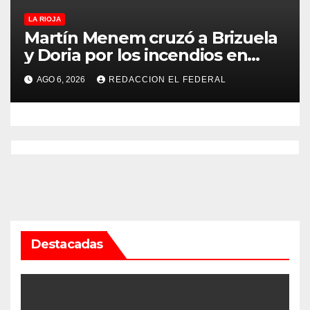
LA RIOJA
Martín Menem cruzó a Brizuela
y Doria por los incendios en
Guanchín: “Miente
AGO 6, 2026
REDACCION EL FEDERAL
descaradamente”
Destacadas