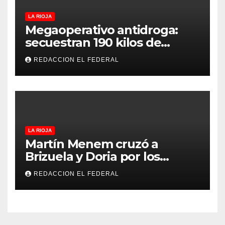
LA RIOJA
Megaoperativo antidroga:
secuestran 190 kilos de
marihuana que tenían como
REDACCION EL FEDERAL
destino La Rioja y Catamarca
LA RIOJA
Martín Menem cruzó a
Brizuela y Doria por los
incendios en Guanchín:
REDACCION EL FEDERAL
“Miente descaradamente”