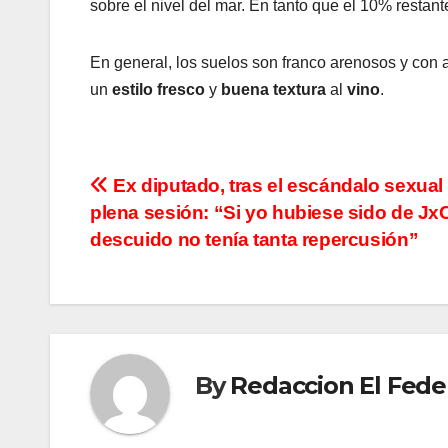
sobre el nivel del mar. En tanto que el 10% restan
En general, los suelos son franco arenosos y con 
un
estilo
fresco
y
buena textura
al
vino
.
N
Ex diputado, tras el escándalo sexual
plena sesión: “Si yo hubiese sido de JxC
a
descuido no tenía tanta repercusión”
v
e
g
By
Redaccion El Fede
a
c