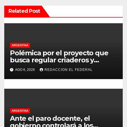
n
Related Post
d
e
e
ARGENTINA
Polémica por el proyecto que
n
busca regular criaderos y
refugios de perros y gatos:
t
AGO 6, 2026
REDACCION EL FEDERAL
denuncian excesos, mientras
r
proteccionistas reclaman
controles más duros
a
d
ARGENTINA
a
Ante el paro docente, el
gobierno controlará a los