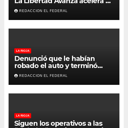
La Libertad Avanza acelera su
despliegue en La Rioja y
REDACCION EL FEDERAL
desembarcó en Aimogasta
LA RIOJA
Denunció que le habían
robado el auto y terminó
confesando que su hermano
REDACCION EL FEDERAL
lo empeñó por drogas
LA RIOJA
Siguen los operativos a las