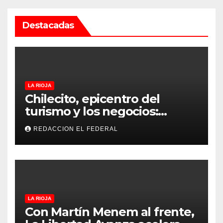
Destacadas
LA RIOJA
Chilecito, epicentro del
turismo y los negocios:
arranca la Expo que promete
REDACCION EL FEDERAL
revolucionar la economía
regional en un evento sin
precedentes en La Rioja
LA RIOJA
Con Martín Menem al frente,