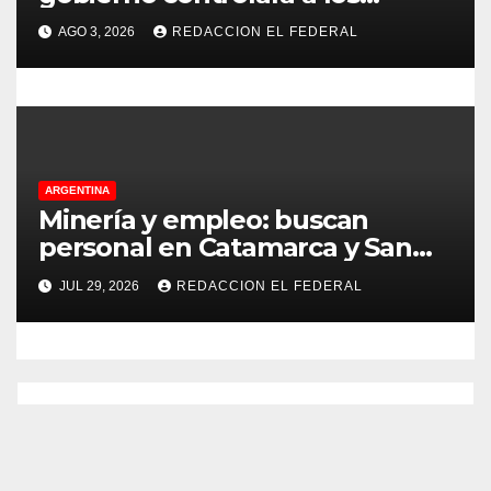
s
colegios para que cumplan el
AGO 3, 2026
REDACCION EL FEDERAL
75% de cobertura presencial
ARGENTINA
Minería y empleo: buscan
personal en Catamarca y San
Juan para distintos puestos
JUL 29, 2026
REDACCION EL FEDERAL