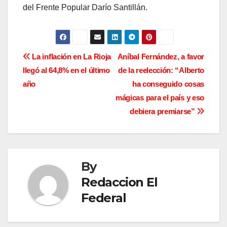
del Frente Popular Darío Santillán.
N
La inflación en La Rioja
Aníbal Fernández, a favor
llegó al 64,8% en el último
de la reelección: “Alberto
a
año
ha conseguido cosas
v
mágicas para el país y eso
debiera premiarse”
e
g
a
By
c
Redaccion El
Federal
i
ó