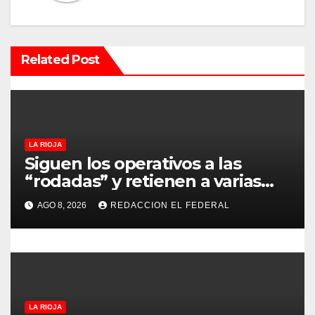
i
ó
n
Related Post
d
e
e
LA RIOJA
Siguen los operativos a las
n
“rodadas” y retienen a varias
motocicletas
t
AGO 8, 2026
REDACCION EL FEDERAL
r
a
d
LA RIOJA