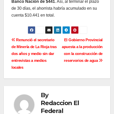
Banco Nación de $441
. Así, al terminar el plazo
de 30 días, el ahorrista habría acumulado en su
cuenta $10.441 en total.
N
Renunció el secretario
El Gobierno Provincial
de Minería de La Rioja tras
apuesta a la producción
a
dos años y medio sin dar
con la construcción de
v
entrevistas a medios
reservorios de agua
locales
e
g
a
By
c
Redaccion El
Federal