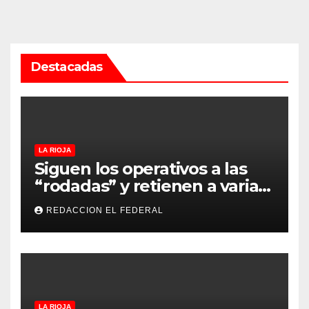
Destacadas
LA RIOJA
Siguen los operativos a las
“rodadas” y retienen a varias
motocicletas
REDACCION EL FEDERAL
LA RIOJA