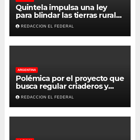
Quintela impulsa una ley
para blindar las tierras rurales
de La Rioja: cuáles son los
REDACCION EL FEDERAL
principales puntos
ARGENTINA
Polémica por el proyecto que
busca regular criaderos y
refugios de perros y gatos:
REDACCION EL FEDERAL
denuncian excesos, mientras
proteccionistas reclaman
controles más duros