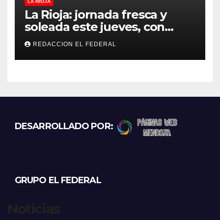
LA RIOJA
La Rioja: jornada fresca y
soleada este jueves, con
temperaturas estables para
REDACCION EL FEDERAL
el viernes
DESARROLLADO POR:
GRUPO EL FEDERAL
Noticias