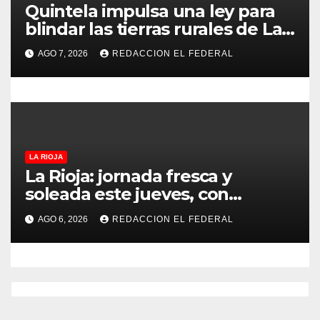
a
Quintela impulsa una ley para
blindar las tierras rurales de La
s
Rioja: cuáles son los principales
AGO 7, 2026
REDACCION EL FEDERAL
puntos
LA RIOJA
La Rioja: jornada fresca y
soleada este jueves, con
temperaturas estables para el
AGO 6, 2026
REDACCION EL FEDERAL
viernes