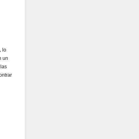
 lo
n un
 las
ontrar