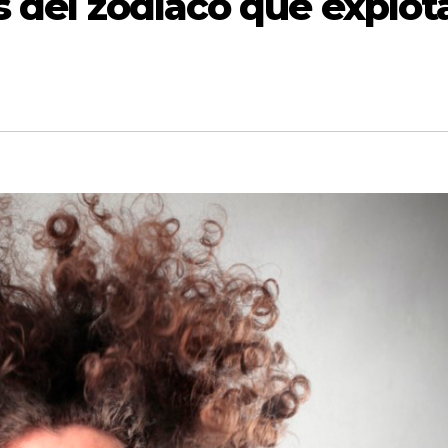
s del zodíaco que explot