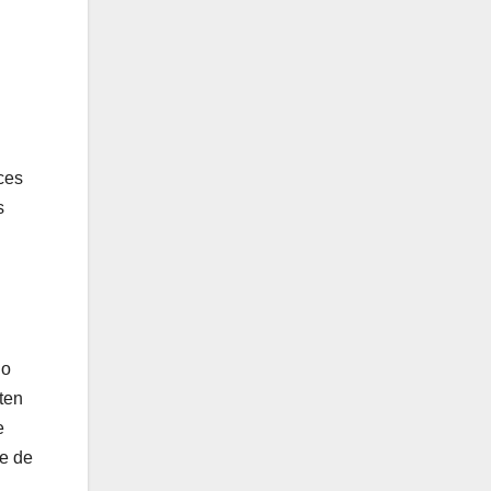
ces
s
do
ten
e
te de