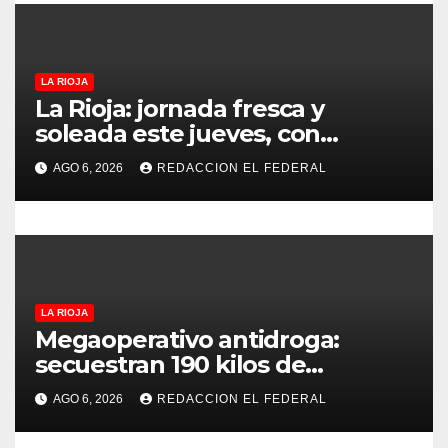
d
e
e
LA RIOJA
La Rioja: jornada fresca y
n
soleada este jueves, con
temperaturas estables para el
t
AGO 6, 2026
REDACCION EL FEDERAL
viernes
r
a
d
LA RIOJA
a
Megaoperativo antidroga:
secuestran 190 kilos de
s
marihuana que tenían como
AGO 6, 2026
REDACCION EL FEDERAL
destino La Rioja y Catamarca