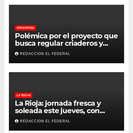
ARGENTINA
Polémica por el proyecto que
busca regular criaderos y
refugios de perros y gatos:
REDACCION EL FEDERAL
denuncian excesos, mientras
proteccionistas reclaman
controles más duros
LA RIOJA
La Rioja: jornada fresca y
soleada este jueves, con
temperaturas estables para
REDACCION EL FEDERAL
el viernes