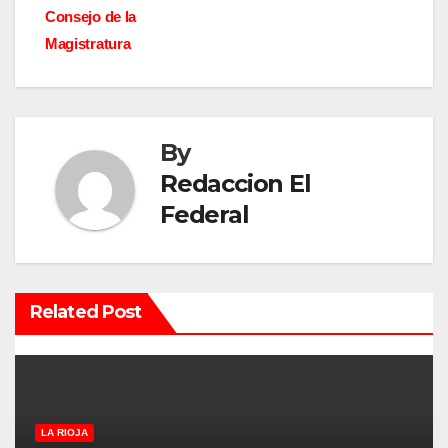
e
Consejo de la
g
Magistratura
a
c
By
i
Redaccion El
ó
Federal
n
d
Related Post
e
e
n
LA RIOJA