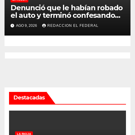
Denunció que le habían robado
el auto y terminó confesando
que su hermano lo empeñó por
AGO 9, 2026
REDACCION EL FEDERAL
drogas
Destacadas
LA RIOJA