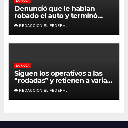
LA RIOJA
Denunció que le habían
robado el auto y terminó
confesando que su hermano
REDACCION EL FEDERAL
lo empeñó por drogas
LA RIOJA
Siguen los operativos a las
“rodadas” y retienen a varias
motocicletas
REDACCION EL FEDERAL