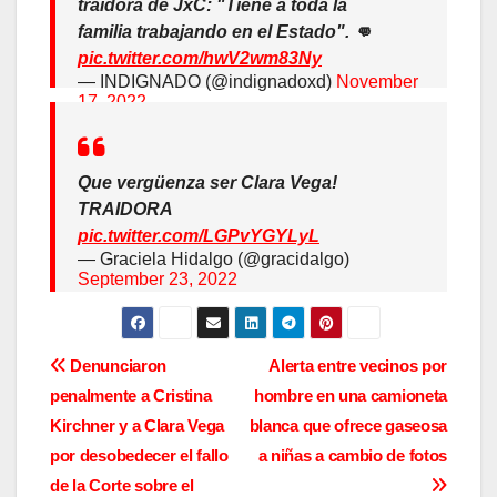
traidora de JxC: "Tiene a toda la
familia trabajando en el Estado". 👊
pic.twitter.com/hwV2wm83Ny
— INDIGNADO (@indignadoxd)
November
17, 2022
Que vergüenza ser Clara Vega!
TRAIDORA
pic.twitter.com/LGPvYGYLyL
— Graciela Hidalgo (@gracidalgo)
September 23, 2022
N
Denunciaron
Alerta entre vecinos por
penalmente a Cristina
hombre en una camioneta
a
Kirchner y a Clara Vega
blanca que ofrece gaseosa
v
por desobedecer el fallo
a niñas a cambio de fotos
de la Corte sobre el