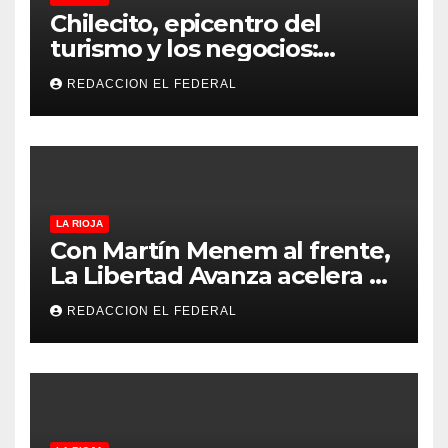
Chilecito, epicentro del
turismo y los negocios:
arranca la Expo que promete
REDACCION EL FEDERAL
revolucionar la economía
regional en un evento sin
precedentes en La Rioja
LA RIOJA
Con Martín Menem al frente,
La Libertad Avanza acelera su
despliegue en La Rioja y
REDACCION EL FEDERAL
desembarcó en Aimogasta