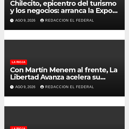
t
Chilecito, epicentro del turismo
y los negocios: arranca la Expo
r
que promete revolucionar la
AGO 9, 2026
REDACCION EL FEDERAL
economía regional en un
a
evento sin precedentes en La
d
Rioja
a
s
LA RIOJA
Con Martín Menem al frente, La
Libertad Avanza acelera su
despliegue en La Rioja y
AGO 9, 2026
REDACCION EL FEDERAL
desembarcó en Aimogasta
LA RIOJA