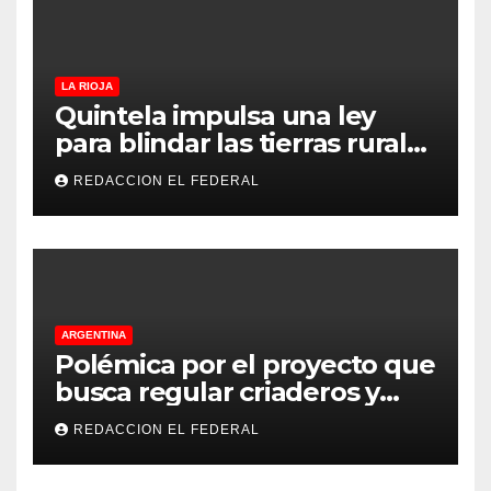
LA RIOJA
Quintela impulsa una ley
para blindar las tierras rurales
de La Rioja: cuáles son los
REDACCION EL FEDERAL
principales puntos
ARGENTINA
Polémica por el proyecto que
busca regular criaderos y
refugios de perros y gatos:
REDACCION EL FEDERAL
denuncian excesos, mientras
proteccionistas reclaman