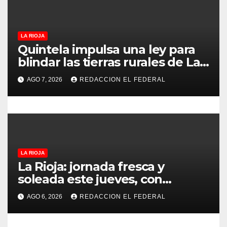
a
d
LA RIOJA
a
Quintela impulsa una ley para
blindar las tierras rurales de La
s
Rioja: cuáles son los principales
AGO 7, 2026
REDACCION EL FEDERAL
puntos
LA RIOJA
La Rioja: jornada fresca y
soleada este jueves, con
temperaturas estables para el
AGO 6, 2026
REDACCION EL FEDERAL
viernes