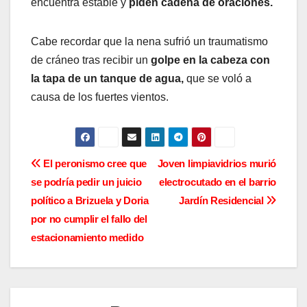
encuentra estable y
piden cadena de oraciones.
Cabe recordar que la nena sufrió un traumatismo
de cráneo tras recibir un
golpe en la cabeza con
la tapa de un tanque de agua,
que se voló a
causa de los fuertes vientos.
N
El peronismo cree que
Joven limpiavidrios murió
se podría pedir un juicio
electrocutado en el barrio
a
político a Brizuela y Doria
Jardín Residencial
v
por no cumplir el fallo del
estacionamiento medido
e
g