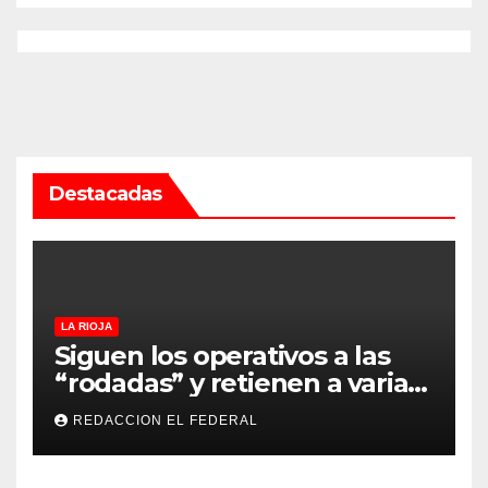
Destacadas
LA RIOJA
Siguen los operativos a las
“rodadas” y retienen a varias
motocicletas
REDACCION EL FEDERAL