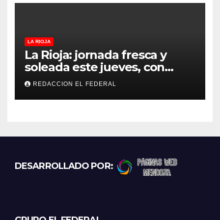
controles más duros
LA RIOJA
La Rioja: jornada fresca y
soleada este jueves, con
temperaturas estables para
REDACCION EL FEDERAL
el viernes
DESARROLLADO POR: