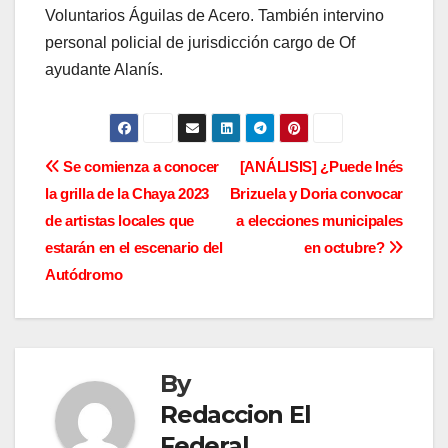
Voluntarios Águilas de Acero. También intervino
personal policial de jurisdicción cargo de Of
ayudante Alanís.
N
Se comienza a conocer
[ANÁLISIS] ¿Puede Inés
la grilla de la Chaya 2023
Brizuela y Doria convocar
a
de artistas locales que
a elecciones municipales
v
estarán en el escenario del
en octubre?
Autódromo
e
g
a
By
c
Redaccion El
Federal