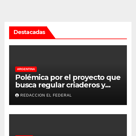
Destacadas
ARGENTINA
Polémica por el proyecto que
busca regular criaderos y
refugios de perros y gatos:
REDACCION EL FEDERAL
denuncian excesos, mientras
proteccionistas reclaman
controles más duros