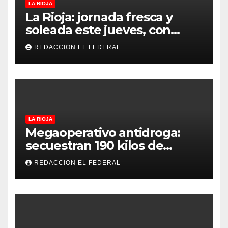
LA RIOJA
La Rioja: jornada fresca y
soleada este jueves, con
temperaturas estables para
REDACCION EL FEDERAL
el viernes
LA RIOJA
Megaoperativo antidroga:
secuestran 190 kilos de
marihuana que tenían como
REDACCION EL FEDERAL
destino La Rioja y Catamarca