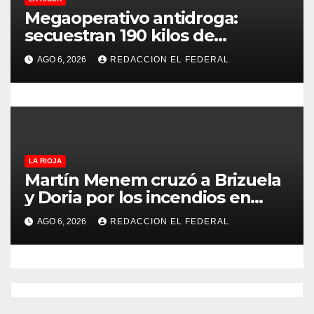
a
Megaoperativo antidroga:
secuestran 190 kilos de
s
marihuana que tenían como
AGO 6, 2026
REDACCION EL FEDERAL
destino La Rioja y Catamarca
LA RIOJA
Martín Menem cruzó a Brizuela
y Doria por los incendios en
Guanchín: “Miente
AGO 6, 2026
REDACCION EL FEDERAL
descaradamente”