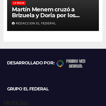
LA RIOJA
Martín Menem cruzó a
Brizuela y Doria por los
incendios en Guanchín:
REDACCION EL FEDERAL
“Miente descaradamente”
DESARROLLADO POR:
GRUPO EL FEDERAL
Noticias