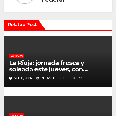
i
ó
n
Related Post
d
e
e
LA RIOJA
La Rioja: jornada fresca y
n
soleada este jueves, con
temperaturas estables para el
t
AGO 6, 2026
REDACCION EL FEDERAL
viernes
r
a
d
LA RIOJA