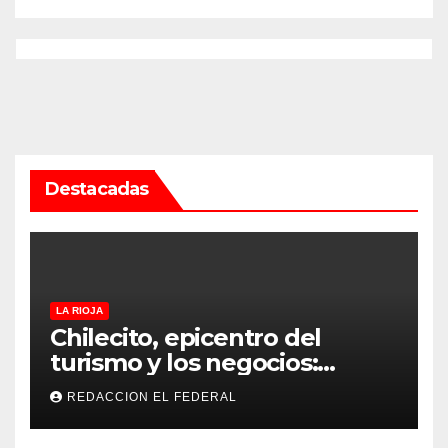
Destacadas
LA RIOJA
Chilecito, epicentro del
turismo y los negocios:
arranca la Expo que promete
REDACCION EL FEDERAL
revolucionar la economía
regional en un evento sin