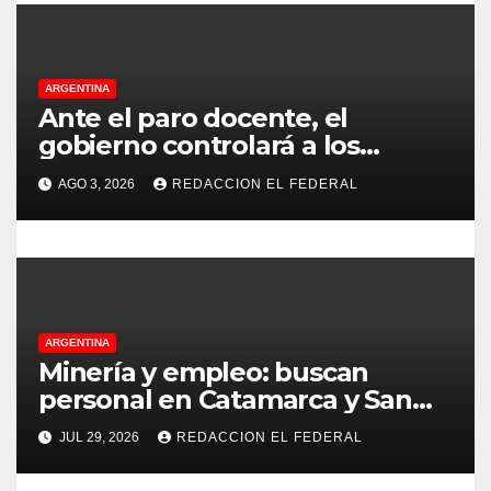
controles más duros
a
d
ARGENTINA
a
Ante el paro docente, el
gobierno controlará a los
s
colegios para que cumplan el
AGO 3, 2026
REDACCION EL FEDERAL
75% de cobertura presencial
ARGENTINA
Minería y empleo: buscan
personal en Catamarca y San
Juan para distintos puestos
JUL 29, 2026
REDACCION EL FEDERAL