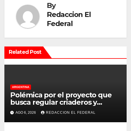
a
By
c
Redaccion El
Federal
i
ó
n
Related Post
d
e
e
ARGENTINA
Polémica por el proyecto que
n
busca regular criaderos y
refugios de perros y gatos:
t
AGO 6, 2026
REDACCION EL FEDERAL
denuncian excesos, mientras
r
proteccionistas reclaman