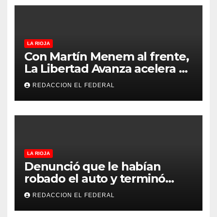
precedentes en La Rioja
LA RIOJA
Con Martín Menem al frente,
La Libertad Avanza acelera su
despliegue en La Rioja y
REDACCION EL FEDERAL
desembarcó en Aimogasta
LA RIOJA
Denunció que le habían
robado el auto y terminó
confesando que su hermano
REDACCION EL FEDERAL
lo empeñó por drogas