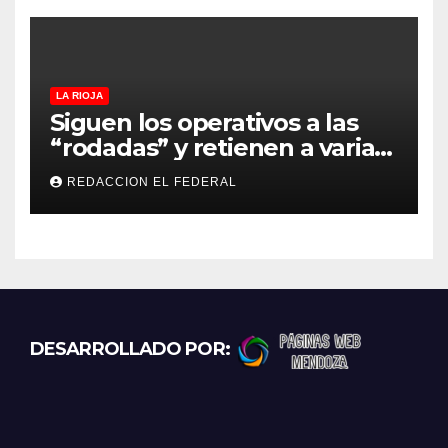
LA RIOJA
Siguen los operativos a las
“rodadas” y retienen a varias
motocicletas
REDACCION EL FEDERAL
DESARROLLADO POR: