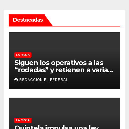
Destacadas
LA RIOJA
Siguen los operativos a las
“rodadas” y retienen a varias
motocicletas
REDACCION EL FEDERAL
LA RIOJA
Quintela impulsa una ley