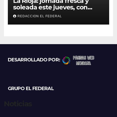
La Rioja: jornada fresca y
soleada este jueves, con
temperaturas estables para
REDACCION EL FEDERAL
el viernes
DESARROLLADO POR:
GRUPO EL FEDERAL
Noticias