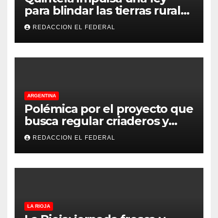
para blindar las tierras rurales
de La Rioja: cuáles son los
REDACCION EL FEDERAL
principales puntos
ARGENTINA
Polémica por el proyecto que
busca regular criaderos y
refugios de perros y gatos:
REDACCION EL FEDERAL
denuncian excesos, mientras
proteccionistas reclaman
controles más duros
LA RIOJA