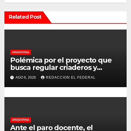
ó
n
Related Post
d
e
e
ARGENTINA
Polémica por el proyecto que
n
busca regular criaderos y
refugios de perros y gatos:
t
AGO 6, 2026
REDACCION EL FEDERAL
denuncian excesos, mientras
r
proteccionistas reclaman
controles más duros
a
d
ARGENTINA
a
Ante el paro docente, el