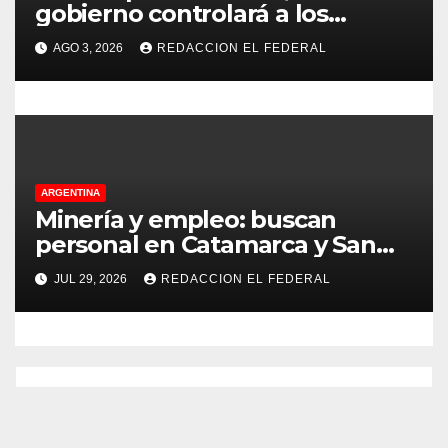
gobierno controlará a los
s
colegios para que cumplan el
AGO 3, 2026
REDACCION EL FEDERAL
75% de cobertura presencial
ARGENTINA
Minería y empleo: buscan
personal en Catamarca y San
Juan para distintos puestos
JUL 29, 2026
REDACCION EL FEDERAL