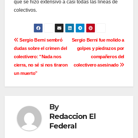
que se hizo extensivo a casi todas las líneas de
colectivos.
N
Sergio Berni sembró
Sergio Berni fue molido a
dudas sobre el crimen del
golpes y piedrazos por
a
colectivero: “Nada nos
compañeros del
v
cierra, no sé si nos tiraron
colectivero asesinado
un muerto”
e
g
a
By
c
Redaccion El
Federal
i