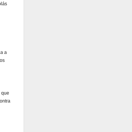
olás
a a
mos
s que
ontra