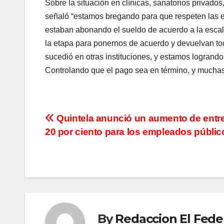
Sobre la situación en clínicas, sanatorios privados, 
señaló “estamos bregando para que respeten las e
estaban abonando el sueldo de acuerdo a la escala
la etapa para ponernos de acuerdo y devuelvan tod
sucedió en otras instituciones, y estamos logrand
Controlando que el pago sea en término, y muchas
N
Quintela anunció un aumento de entre
20 por ciento para los empleados públic
a
v
e
g
By
Redaccion El Fede