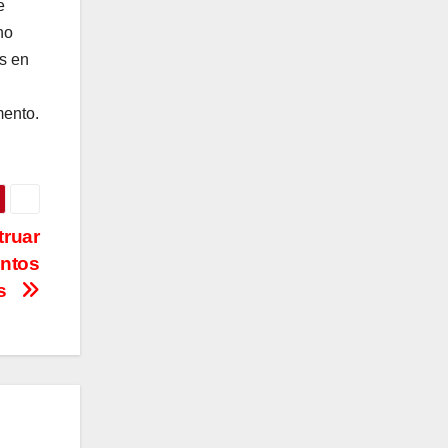
e
no
s en
mento.
truar
entos
tos