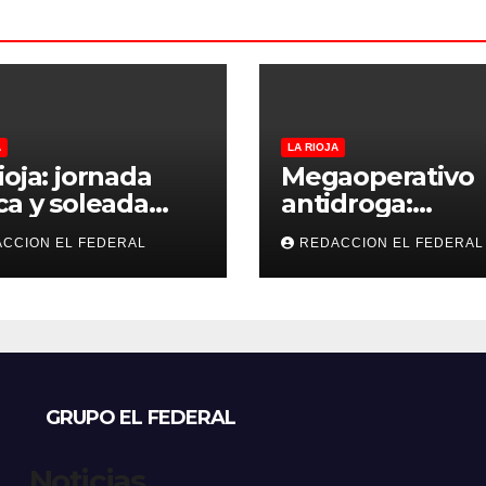
A
LA RIOJA
ioja: jornada
Megaoperativo
ca y soleada
antidroga:
 jueves, con
secuestran 190 k
CCION EL FEDERAL
REDACCION EL FEDERAL
peraturas
de marihuana 
bles para el
tenían como
nes
destino La Rioja
Catamarca
GRUPO EL FEDERAL
Noticias