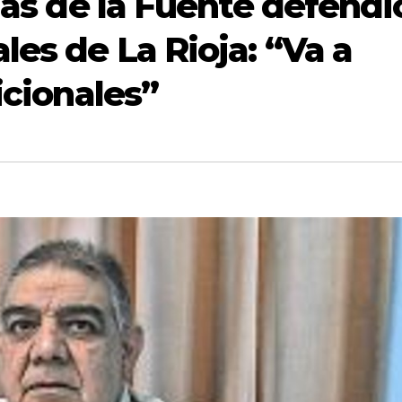
olás de la Fuente defendi
les de La Rioja: “Va a
icionales”