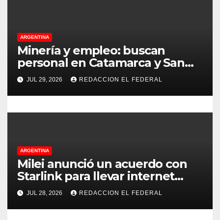
a
d
ARGENTINA
a
Minería y empleo: buscan
personal en Catamarca y San
s
Juan para distintos puestos
JUL 29, 2026
REDACCION EL FEDERAL
ARGENTINA
Milei anunció un acuerdo con
Starlink para llevar internet
satelital a 6.000 escuelas
JUL 28, 2026
REDACCION EL FEDERAL
rurales en todo el país