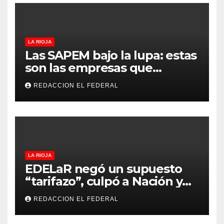
LA RIOJA
Las SAPEM bajo la lupa: estas
son las empresas que
evalúan vender a capitales
REDACCION EL FEDERAL
privados
LA RIOJA
EDELaR negó un supuesto
“tarifazo”, culpó a Nación y
defendió los mecanismos de
REDACCION EL FEDERAL
medición: “la empresa
factura lo que lee, no lo que