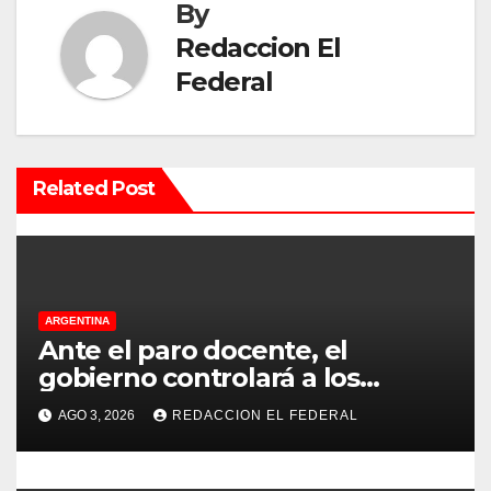
a
By
c
Redaccion El
Federal
i
ó
n
Related Post
d
e
e
ARGENTINA
Ante el paro docente, el
n
gobierno controlará a los
colegios para que cumplan el
t
AGO 3, 2026
REDACCION EL FEDERAL
75% de cobertura presencial
r