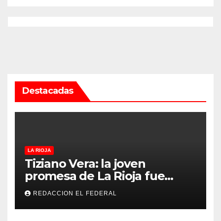
Destacadas
LA RIOJA
Tiziano Vera: la joven
promesa de La Rioja fue
convocado a la Selección
REDACCION EL FEDERAL
Argentina sub-15