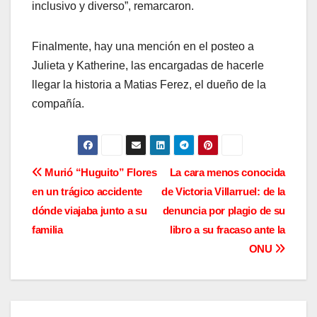
inclusivo y diverso”, remarcaron.
Finalmente, hay una mención en el posteo a
Julieta y Katherine, las encargadas de hacerle
llegar la historia a Matias Ferez, el dueño de la
compañía.
N
Murió “Huguito” Flores
La cara menos conocida
en un trágico accidente
de Victoria Villarruel: de la
a
dónde viajaba junto a su
denuncia por plagio de su
v
familia
libro a su fracaso ante la
ONU
e
g