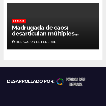
estima”
LA RIOJA
Madrugada de caos:
desarticulan múltiples
“rodadas” y detienen a
REDACCION EL FEDERAL
motociclistas violentos
DESARROLLADO POR: