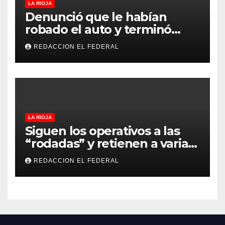
LA RIOJA
Denunció que le habían
robado el auto y terminó
confesando que su hermano
REDACCION EL FEDERAL
lo empeñó por drogas
LA RIOJA
Siguen los operativos a las
“rodadas” y retienen a varias
motocicletas
REDACCION EL FEDERAL