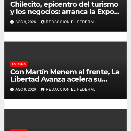
Chilecito, epicentro del turismo
n
y los negocios: arranca la Expo
que promete revolucionar la
t
AGO 9, 2026
REDACCION EL FEDERAL
economía regional en un
r
evento sin precedentes en La
Rioja
a
d
LA RIOJA
a
Con Martín Menem al frente, La
Libertad Avanza acelera su
s
despliegue en La Rioja y
AGO 9, 2026
REDACCION EL FEDERAL
desembarcó en Aimogasta