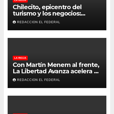
LA RIOJA
Chilecito, epicentro del
turismo y los negocios:
arranca la Expo que promete
REDACCION EL FEDERAL
revolucionar la economía
regional en un evento sin
precedentes en La Rioja
LA RIOJA
Con Martín Menem al frente,
La Libertad Avanza acelera su
despliegue en La Rioja y
REDACCION EL FEDERAL
desembarcó en Aimogasta