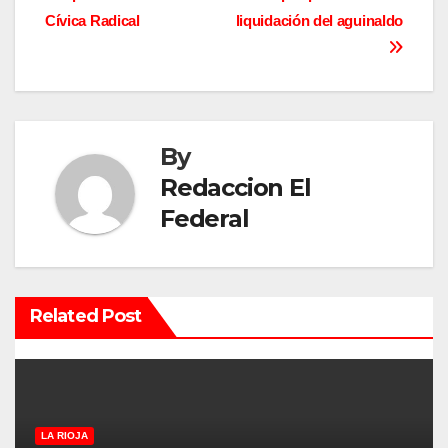
v
Cívica Radical
liquidación del aguinaldo
e
g
a
By
c
Redaccion El
Federal
i
ó
n
Related Post
d
e
e
LA RIOJA