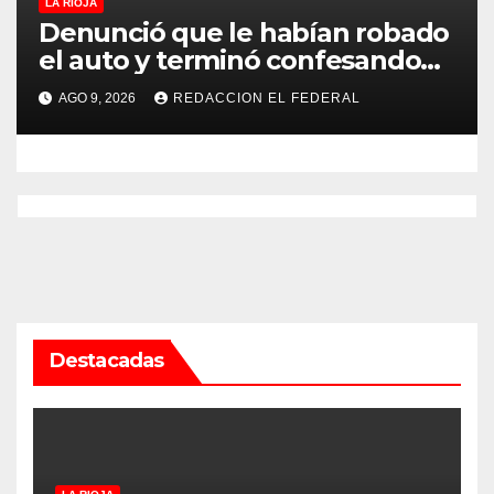
LA RIOJA
Denunció que le habían robado
el auto y terminó confesando
que su hermano lo empeñó por
AGO 9, 2026
REDACCION EL FEDERAL
drogas
Destacadas