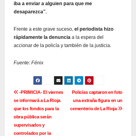
iba a enviar a alguien para que me
desaparezca”.
Frente a este grave suceso,
el periodista hizo
rápidamente la denuncia
a la espera del
accionar de la policía y también de la justicia.
Fuente: Fénix
N
-PRIMICIA- El viernes
Policías captaron en foto
se informará a La Rioja
una extraña figura en un
a
que los fondos para la
cementerio de La Rioja
v
obra pública serán
supervisados y
e
controlados por la