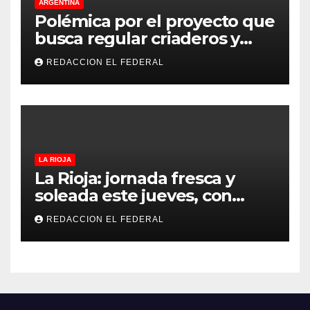
ARGENTINA
Polémica por el proyecto que
busca regular criaderos y
refugios de perros y gatos:
REDACCION EL FEDERAL
denuncian excesos, mientras
proteccionistas reclaman
controles más duros
LA RIOJA
La Rioja: jornada fresca y
soleada este jueves, con
temperaturas estables para
REDACCION EL FEDERAL
el viernes