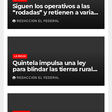
Siguen los operativos a las
“rodadas” y retienen a varias
motocicletas
REDACCION EL FEDERAL
LA RIOJA
Quintela impulsa una ley
para blindar las tierras rurales
de La Rioja: cuáles son los
REDACCION EL FEDERAL
principales puntos