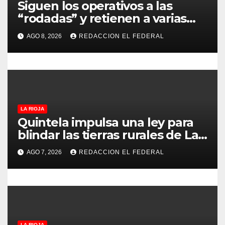
Siguen los operativos a las
r
“rodadas” y retienen a varias
motocicletas
a
AGO 8, 2026
REDACCION EL FEDERAL
d
a
s
LA RIOJA
Quintela impulsa una ley para
blindar las tierras rurales de La
Rioja: cuáles son los principales
AGO 7, 2026
REDACCION EL FEDERAL
puntos
LA RIOJA