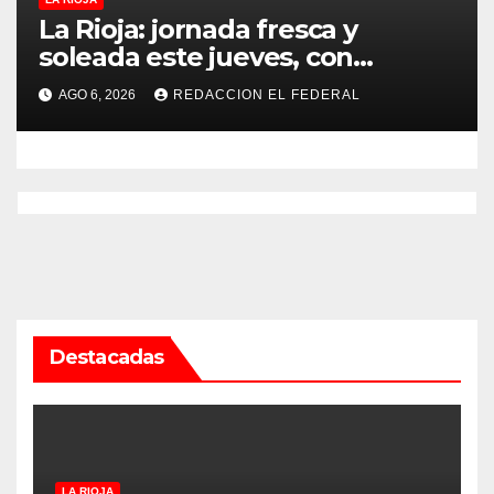
La Rioja: jornada fresca y
soleada este jueves, con
temperaturas estables para el
AGO 6, 2026
REDACCION EL FEDERAL
viernes
Destacadas
LA RIOJA