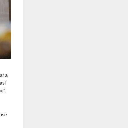
ar a
así
o”.
ose