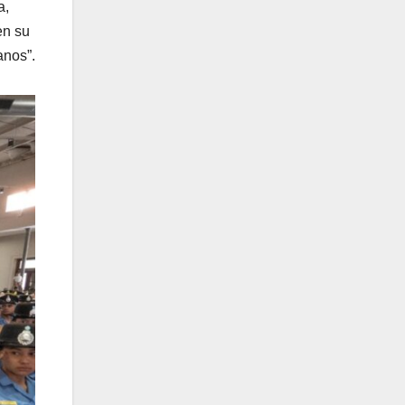
a,
en su
anos”.