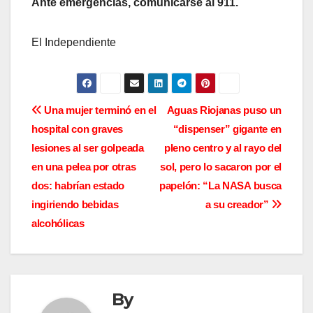
Ante emergencias, comunicarse al 911.
El Independiente
N
Una mujer terminó en el
Aguas Riojanas puso un
hospital con graves
“dispenser” gigante en
a
lesiones al ser golpeada
pleno centro y al rayo del
v
en una pelea por otras
sol, pero lo sacaron por el
dos: habrían estado
papelón: “La NASA busca
e
ingiriendo bebidas
a su creador”
g
alcohólicas
a
c
By