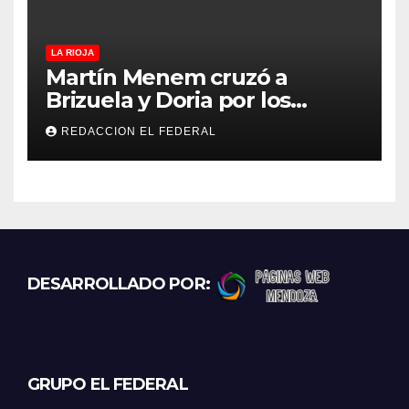
LA RIOJA
Martín Menem cruzó a
Brizuela y Doria por los
incendios en Guanchín:
REDACCION EL FEDERAL
“Miente descaradamente”
DESARROLLADO POR:
GRUPO EL FEDERAL