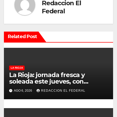
i
Redaccion El
ó
Federal
n
d
Related Post
e
e
n
LA RIOJA
t
La Rioja: jornada fresca y
soleada este jueves, con
r
temperaturas estables para el
AGO 6, 2026
REDACCION EL FEDERAL
viernes
a
d