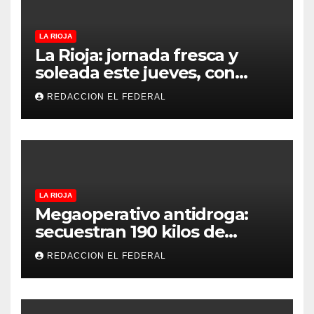
LA RIOJA
La Rioja: jornada fresca y
soleada este jueves, con
temperaturas estables para
REDACCION EL FEDERAL
el viernes
LA RIOJA
Megaoperativo antidroga:
secuestran 190 kilos de
marihuana que tenían como
REDACCION EL FEDERAL
destino La Rioja y Catamarca