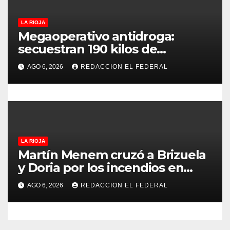
a
s
LA RIOJA
Megaoperativo antidroga:
secuestran 190 kilos de
marihuana que tenían como
AGO 6, 2026
REDACCION EL FEDERAL
destino La Rioja y Catamarca
LA RIOJA
Martín Menem cruzó a Brizuela
y Doria por los incendios en
Guanchín: “Miente
AGO 6, 2026
REDACCION EL FEDERAL
descaradamente”