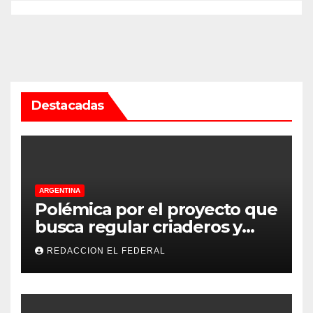
Destacadas
ARGENTINA
Polémica por el proyecto que
busca regular criaderos y
refugios de perros y gatos:
REDACCION EL FEDERAL
denuncian excesos, mientras
proteccionistas reclaman
controles más duros