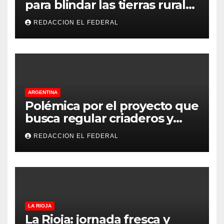
para blindar las tierras rurales
de La Rioja: cuáles son los
REDACCION EL FEDERAL
principales puntos
ARGENTINA
Polémica por el proyecto que
busca regular criaderos y
refugios de perros y gatos:
REDACCION EL FEDERAL
denuncian excesos, mientras
proteccionistas reclaman
controles más duros
LA RIOJA
La Rioja: jornada fresca y