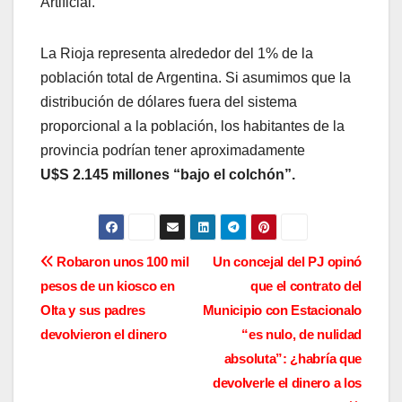
Artificial.
La Rioja representa alrededor del 1% de la
población total de Argentina. Si asumimos que la
distribución de dólares fuera del sistema
proporcional a la población, los habitantes de la
provincia podrían tener aproximadamente
U$S 2.145 millones “bajo el colchón”.
N
Robaron unos 100 mil
Un concejal del PJ opinó
pesos de un kiosco en
que el contrato del
a
Olta y sus padres
Municipio con Estacionalo
v
devolvieron el dinero
“es nulo, de nulidad
absoluta”: ¿habría que
e
devolverle el dinero a los