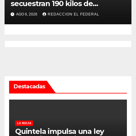
secuestran 190 kilos de
marihuana que tenían como
AGO 6, 2026
REDACCION EL FEDERAL
destino La Rioja y Catamarca
Destacadas
LA RIOJA
Quintela impulsa una ley