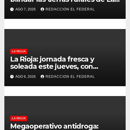
r
Rioja: cuáles son los principales
AGO 7, 2026
REDACCION EL FEDERAL
puntos
a
d
a
s
LA RIOJA
La Rioja: jornada fresca y
soleada este jueves, con
temperaturas estables para el
AGO 6, 2026
REDACCION EL FEDERAL
viernes
LA RIOJA
Megaoperativo antidroga: