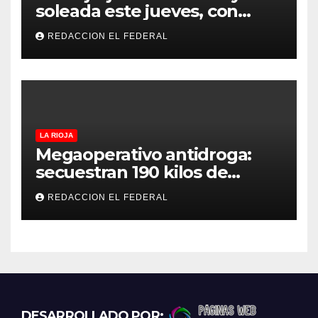
soleada este jueves, con
temperaturas estables para
REDACCION EL FEDERAL
el viernes
LA RIOJA
Megaoperativo antidroga:
secuestran 190 kilos de
marihuana que tenían como
REDACCION EL FEDERAL
destino La Rioja y Catamarca
DESARROLLADO POR: