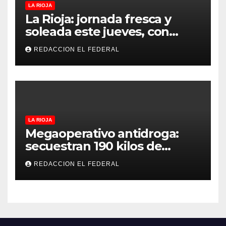
LA RIOJA
La Rioja: jornada fresca y
soleada este jueves, con
temperaturas estables para
REDACCION EL FEDERAL
el viernes
LA RIOJA
Megaoperativo antidroga:
secuestran 190 kilos de
marihuana que tenían como
REDACCION EL FEDERAL
destino La Rioja y Catamarca