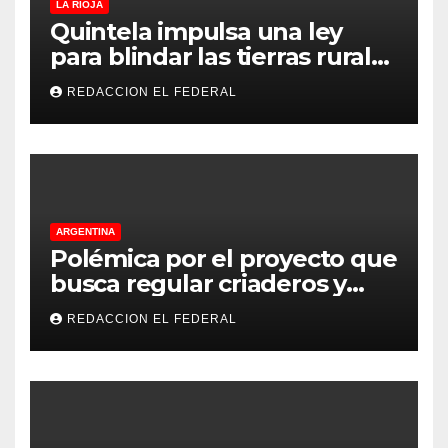
LA RIOJA
Quintela impulsa una ley
para blindar las tierras rurales
de La Rioja: cuáles son los
REDACCION EL FEDERAL
principales puntos
ARGENTINA
Polémica por el proyecto que
busca regular criaderos y
refugios de perros y gatos:
REDACCION EL FEDERAL
denuncian excesos, mientras
proteccionistas reclaman
controles más duros