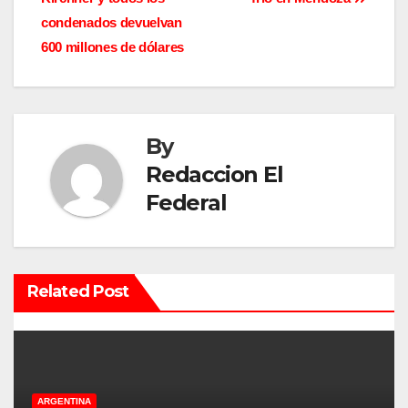
v
condenados devuelvan
600 millones de dólares
e
g
a
By
c
Redaccion El
Federal
i
ó
n
Related Post
d
e
e
ARGENTINA