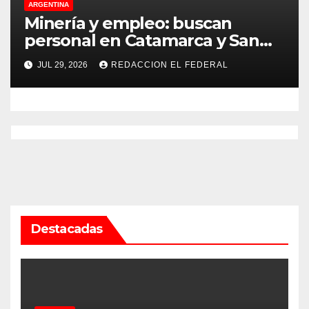
ARGENTINA
Minería y empleo: buscan
personal en Catamarca y San
Juan para distintos puestos
JUL 29, 2026
REDACCION EL FEDERAL
Destacadas