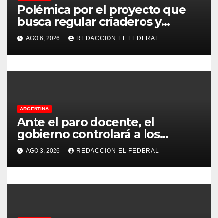
Polémica por el proyecto que
n
busca regular criaderos y
refugios de perros y gatos:
t
AGO 6, 2026
REDACCION EL FEDERAL
denuncian excesos, mientras
r
proteccionistas reclaman
controles más duros
a
d
ARGENTINA
a
Ante el paro docente, el
gobierno controlará a los
s
colegios para que cumplan el
AGO 3, 2026
REDACCION EL FEDERAL
75% de cobertura presencial