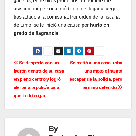
galletas, entre otros productos. El hombre fue
asistido por personal médico en el lugar y luego
trasladado a la comisaría. Por orden de la fiscalía
de turno, se le inició una causa por
hurto en
grado de flagrancia
.
N
Se despertó con un
Se metió a una casa, robó
ladrón dentro de su casa
una moto e intentó
a
en pleno centro y logró
escapar de la policía, pero
v
alertar a la policía para
terminó detenido
que lo detengan
e
g
a
By