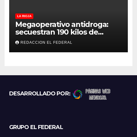
LA RIOJA
Megaoperativo antidroga:
secuestran 190 kilos de
marihuana que tenían como
REDACCION EL FEDERAL
destino La Rioja y Catamarca
DESARROLLADO POR:
GRUPO EL FEDERAL