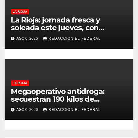
d
LA RIOJA
a
La Rioja: jornada fresca y
soleada este jueves, con
s
temperaturas estables para el
AGO 6, 2026
REDACCION EL FEDERAL
viernes
LA RIOJA
Megaoperativo antidroga:
secuestran 190 kilos de
marihuana que tenían como
AGO 6, 2026
REDACCION EL FEDERAL
destino La Rioja y Catamarca