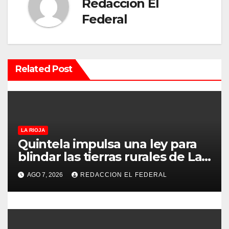
c
Redaccion El
Federal
i
ó
n
Related Post
d
e
e
LA RIOJA
Quintela impulsa una ley para
n
blindar las tierras rurales de La
Rioja: cuáles son los principales
t
AGO 7, 2026
REDACCION EL FEDERAL
puntos
r
a