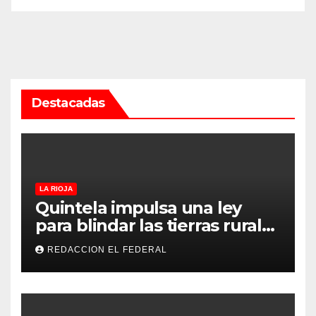
Destacadas
LA RIOJA
Quintela impulsa una ley
para blindar las tierras rurales
de La Rioja: cuáles son los
REDACCION EL FEDERAL
principales puntos