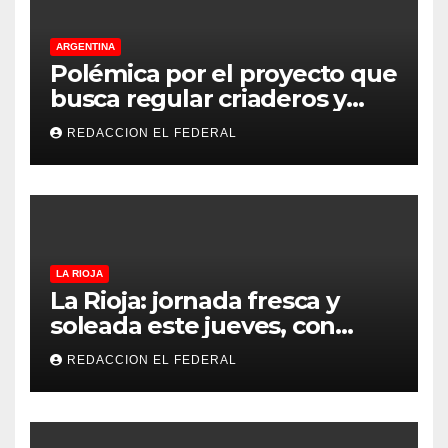
ARGENTINA
Polémica por el proyecto que
busca regular criaderos y
refugios de perros y gatos:
REDACCION EL FEDERAL
denuncian excesos, mientras
proteccionistas reclaman
controles más duros
LA RIOJA
La Rioja: jornada fresca y
soleada este jueves, con
temperaturas estables para
REDACCION EL FEDERAL
el viernes