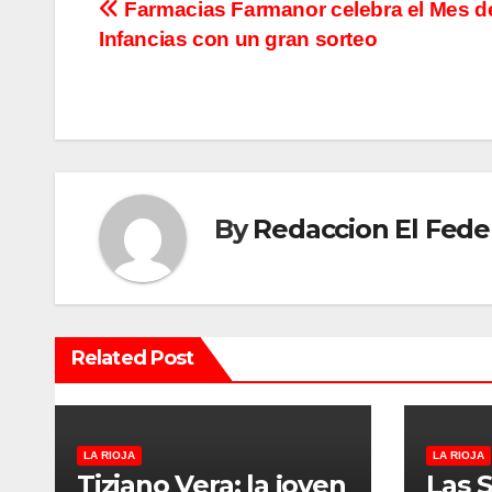
N
Farmacias Farmanor celebra el Mes de
Infancias con un gran sorteo
a
v
e
g
By
Redaccion El Fede
a
c
i
Related Post
ó
n
d
LA RIOJA
LA RIOJA
Tiziano Vera: la joven
Las 