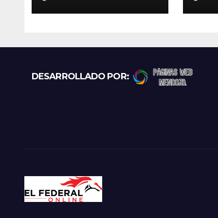
convocado a la
eval
Selección Argentina
capi
sub-15
DESARROLLADO POR: