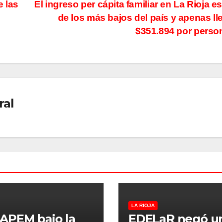
 las
El ingreso per cápita familiar en La Rioja e
de los más bajos del país y apenas ll
$351.894 por pers
ral
LA RIOJA
SAPEM bajo la
EDELaR negó u