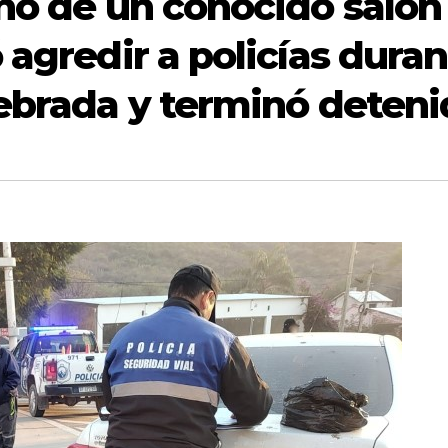
eño de un conocido salón
 agredir a policías dura
uebrada y terminó deten