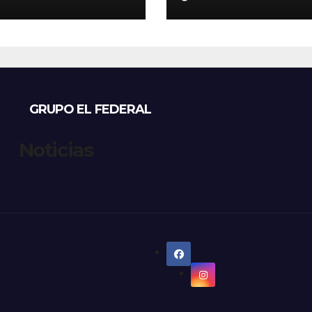
úan vender a
defendió los
tales privados
mecanismos de
medición: “la
empresa factura
que lee, no lo q
estima”
GRUPO EL FEDERAL
Noticias