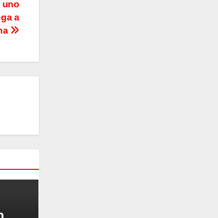
s uno
ega a
ona
n