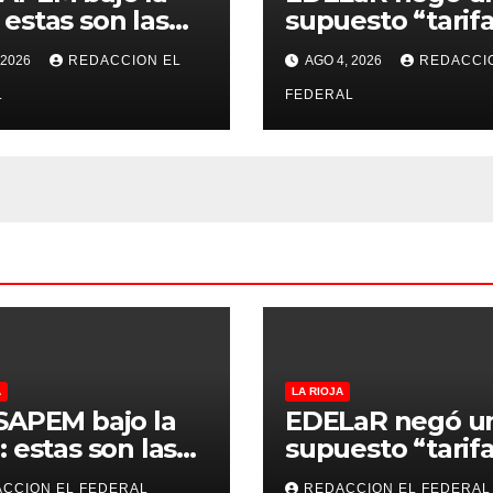
 estas son las
supuesto “tarifa
esas que
culpó a Nación 
 2026
REDACCION EL
AGO 4, 2026
REDACCI
úan vender a
defendió los
ales privados
L
mecanismos de
FEDERAL
medición: “la
empresa factura
que lee, no lo q
estima”
A
LA RIOJA
SAPEM bajo la
EDELaR negó u
: estas son las
supuesto “tarifa
resas que
culpó a Nación 
CCION EL FEDERAL
REDACCION EL FEDERAL