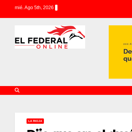
S
mié. Ago 5th, 2026
k
i
p
t
o
c
o
n
t
e
n
t
LA RIOJA