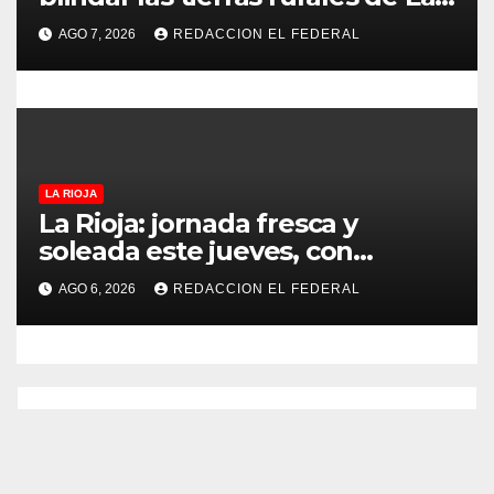
s
Rioja: cuáles son los principales
AGO 7, 2026
REDACCION EL FEDERAL
puntos
LA RIOJA
La Rioja: jornada fresca y
soleada este jueves, con
temperaturas estables para el
AGO 6, 2026
REDACCION EL FEDERAL
viernes