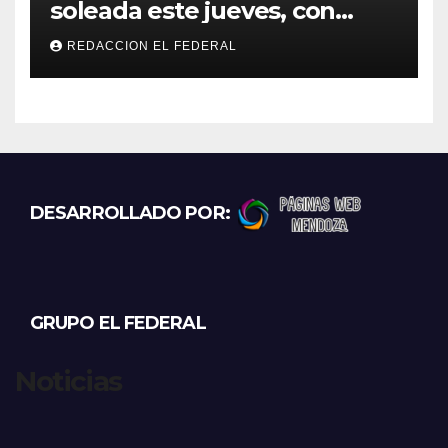
soleada este jueves, con
temperaturas estables para
REDACCION EL FEDERAL
el viernes
DESARROLLADO POR:
GRUPO EL FEDERAL
Noticias