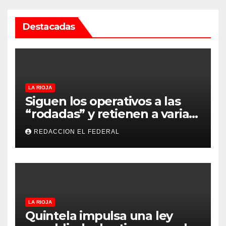
Destacadas
LA RIOJA
Siguen los operativos a las
“rodadas” y retienen a varias
motocicletas
REDACCION EL FEDERAL
LA RIOJA
Quintela impulsa una ley