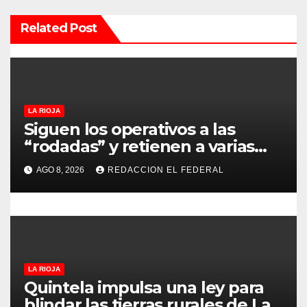
n
Related Post
d
e
e
LA RIOJA
Siguen los operativos a las
n
“rodadas” y retienen a varias
motocicletas
t
AGO 8, 2026
REDACCION EL FEDERAL
r
a
d
LA RIOJA
a
Quintela impulsa una ley para
blindar las tierras rurales de La