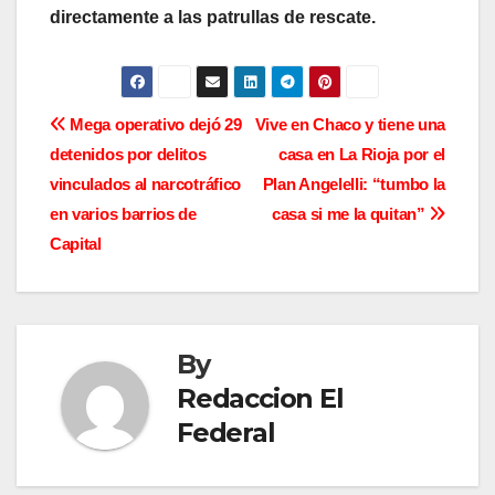
directamente a las patrullas de rescate.
N
Mega operativo dejó 29
Vive en Chaco y tiene una
detenidos por delitos
casa en La Rioja por el
a
vinculados al narcotráfico
Plan Angelelli: “tumbo la
v
en varios barrios de
casa si me la quitan”
Capital
e
g
a
By
c
Redaccion El
Federal
i
ó