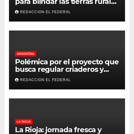
para blindar las tierras rurales
de La Rioja: cuáles son los
REDACCION EL FEDERAL
principales puntos
ARGENTINA
Polémica por el proyecto que
busca regular criaderos y
refugios de perros y gatos:
REDACCION EL FEDERAL
denuncian excesos, mientras
proteccionistas reclaman
controles más duros
LA RIOJA
La Rioja: jornada fresca y