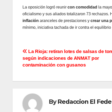
La oposición logró reunir
con comodidad
la mayor
oficialismo y sus aliados totalizaron 73 rechazos
inflación
aranceles de prestaciones y
crear una p
mínimo, iniciativa tachada de ir contra el equilibrio
N
La Rioja: retiran lotes de salsas de to
según indicaciones de ANMAT por
a
contaminación con gusanos
v
e
g
By
Redaccion El Fede
a