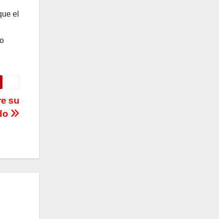
que el
io
re su
ado