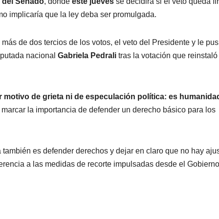
 del Senado
, donde
este jueves
se decidirá si el veto queda f
mo implicaría que la ley deba ser promulgada.
s de dos tercios de los votos, el veto del Presidente y le pu
diputada nacional
Gabriela Pedrali
tras la votación que reinstaló
motivo de grieta ni de especulación política: es humanida
l marcar la importancia de defender un derecho básico para los
ta también es defender derechos y dejar en claro que no hay aju
ferencia a las medidas de recorte impulsadas desde el Gobiern