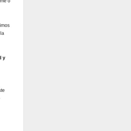
irme o
simos
 la
d y
ste
o