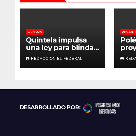
d
a
s
LA RIOJA
ARGENTI
Quintela impulsa
Polé
una ley para blindar
proy
las tierras rurales de
regu
REDACCION EL FEDERAL
REDA
La Rioja: cuáles son
refu
los principales
gato
puntos
exce
prot
recl
más
DESARROLLADO POR: