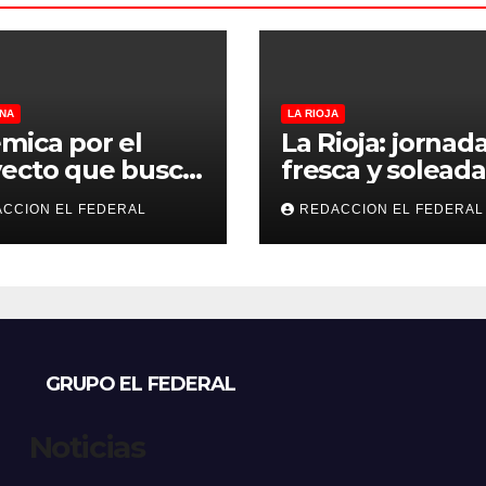
NA
LA RIOJA
mica por el
La Rioja: jornad
ecto que busca
fresca y soleada
lar criaderos y
este jueves, con
CCION EL FEDERAL
REDACCION EL FEDERAL
gios de perros y
temperaturas
s: denuncian
estables para el
sos, mientras
viernes
eccionistas
aman controles
 duros
GRUPO EL FEDERAL
Noticias