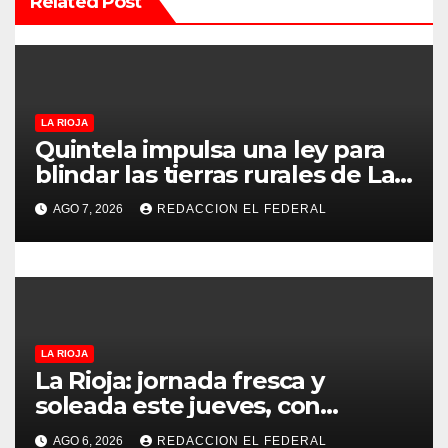
Related Post
n
d
e
LA RIOJA
e
Quintela impulsa una ley para
blindar las tierras rurales de La
n
Rioja: cuáles son los principales
AGO 7, 2026
REDACCION EL FEDERAL
puntos
t
r
a
d
LA RIOJA
La Rioja: jornada fresca y
a
soleada este jueves, con
temperaturas estables para el
s
AGO 6, 2026
REDACCION EL FEDERAL