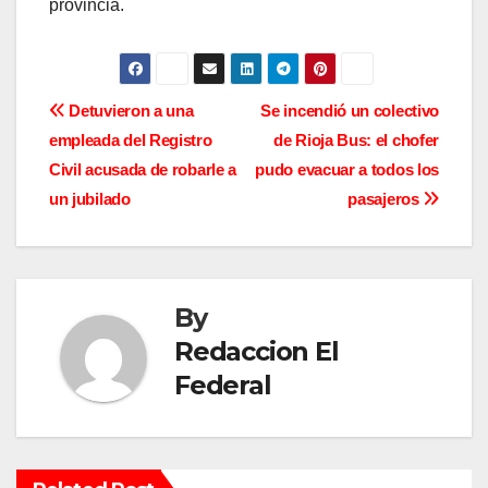
provincia.
N
Detuvieron a una
Se incendió un colectivo
empleada del Registro
de Rioja Bus: el chofer
a
Civil acusada de robarle a
pudo evacuar a todos los
v
un jubilado
pasajeros
e
g
By
a
Redaccion El
c
Federal
i
ó