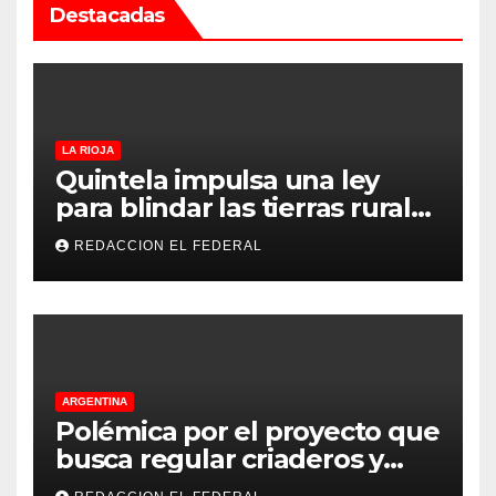
Destacadas
LA RIOJA
Quintela impulsa una ley
para blindar las tierras rurales
de La Rioja: cuáles son los
REDACCION EL FEDERAL
principales puntos
ARGENTINA
Polémica por el proyecto que
busca regular criaderos y
refugios de perros y gatos: