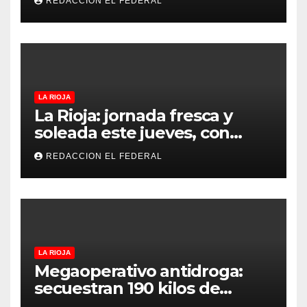
REDACCION EL FEDERAL
denuncian excesos, mientras
proteccionistas reclaman
controles más duros
LA RIOJA
La Rioja: jornada fresca y
soleada este jueves, con
temperaturas estables para
REDACCION EL FEDERAL
el viernes
LA RIOJA
Megaoperativo antidroga:
secuestran 190 kilos de
marihuana que tenían como