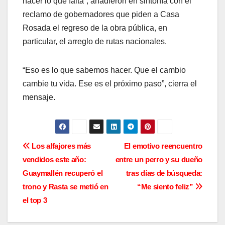
hacer lo que falta”, añadieron en sintonía con el
reclamo de gobernadores que piden a Casa
Rosada el regreso de la obra pública, en
particular, el arreglo de rutas nacionales.
“Eso es lo que sabemos hacer. Que el cambio
cambie tu vida. Ese es el próximo paso”, cierra el
mensaje.
N
Los alfajores más
El emotivo reencuentro
vendidos este año:
entre un perro y su dueño
a
Guaymallén recuperó el
tras días de búsqueda:
v
trono y Rasta se metió en
“Me siento feliz”
el top 3
e