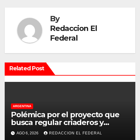
g
a
By
c
Redaccion El
Federal
i
ó
n
Related Post
d
e
e
ARGENTINA
Polémica por el proyecto que
n
busca regular criaderos y
refugios de perros y gatos:
t
AGO 6, 2026
REDACCION EL FEDERAL
denuncian excesos, mientras