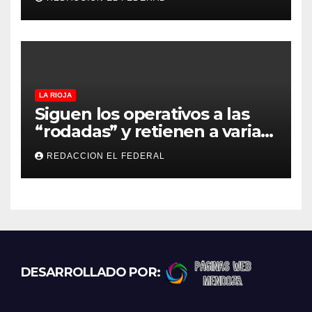
lo empeñó por drogas
LA RIOJA
Siguen los operativos a las
“rodadas” y retienen a varias
motocicletas
REDACCION EL FEDERAL
DESARROLLADO POR: