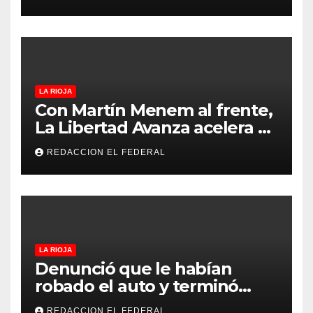
revolucionar la economía
regional en un evento sin
precedentes en La Rioja
LA RIOJA
Con Martín Menem al frente,
La Libertad Avanza acelera su
despliegue en La Rioja y
REDACCION EL FEDERAL
desembarcó en Aimogasta
LA RIOJA
Denunció que le habían
robado el auto y terminó
confesando que su hermano
REDACCION EL FEDERAL