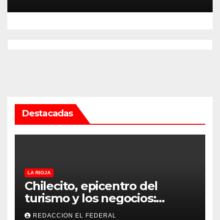
Destacadas
LA RIOJA
Chilecito, epicentro del
turismo y los negocios:
arranca la Expo que promete
REDACCION EL FEDERAL