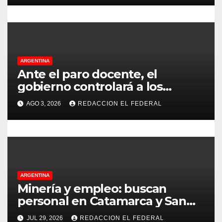
r
proteccionistas reclaman
controles más duros
a
d
ARGENTINA
a
Ante el paro docente, el
gobierno controlará a los
s
colegios para que cumplan el
AGO 3, 2026
REDACCION EL FEDERAL
75% de cobertura presencial
ARGENTINA
Minería y empleo: buscan
personal en Catamarca y San
Juan para distintos puestos
JUL 29, 2026
REDACCION EL FEDERAL