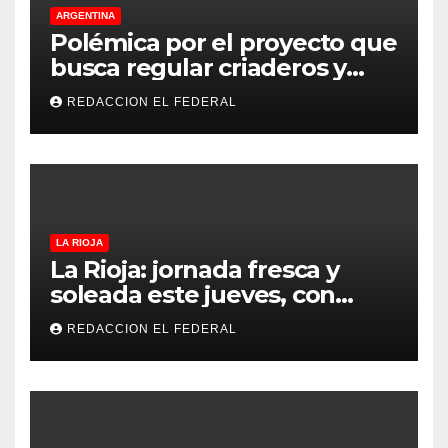
ARGENTINA
Polémica por el proyecto que
busca regular criaderos y
refugios de perros y gatos:
REDACCION EL FEDERAL
denuncian excesos, mientras
proteccionistas reclaman
controles más duros
LA RIOJA
La Rioja: jornada fresca y
soleada este jueves, con
temperaturas estables para
REDACCION EL FEDERAL
el viernes