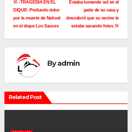
N
-TRAGEDIA EN EL
Estaba tomando sol en el
DIQUE- Profundo dolor
patio de su casa y
a
por la muerte de Nahuel
descubrió que su vecino le
v
en el dique Los Sauces
estaba sacando fotos
e
g
a
By
admin
c
i
Related Post
ó
n
d