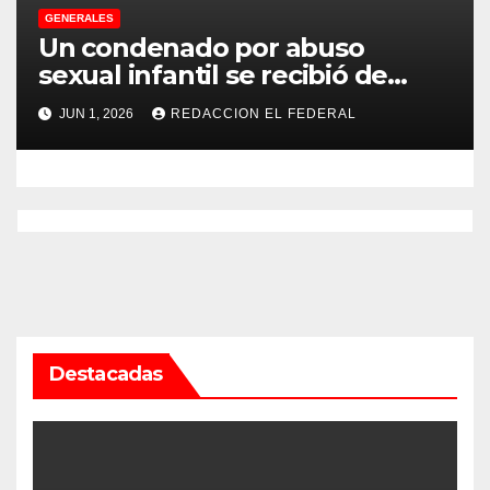
GENERALES
Un condenado por abuso
sexual infantil se recibió de
psicopedagogo dentro del
JUN 1, 2026
REDACCION EL FEDERAL
Servicio Penitenciario de La
Rioja
Destacadas