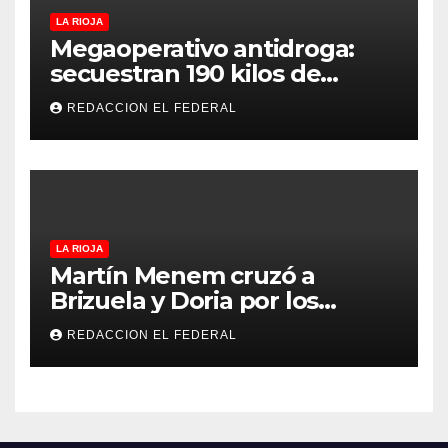
LA RIOJA
Megaoperativo antidroga:
secuestran 190 kilos de
marihuana que tenían como
REDACCION EL FEDERAL
destino La Rioja y Catamarca
LA RIOJA
Martín Menem cruzó a
Brizuela y Doria por los
incendios en Guanchín:
REDACCION EL FEDERAL
“Miente descaradamente”