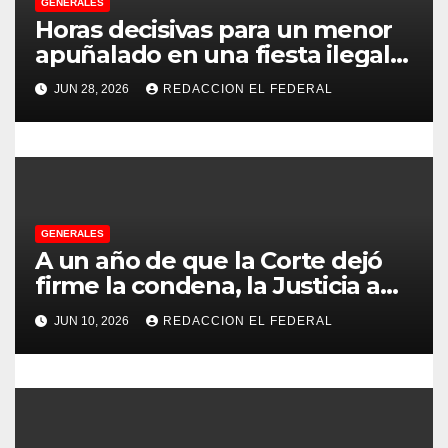
e
GENERALES
Horas decisivas para un menor
e
apuñalado en una fiesta ilegal
con más de 500 asistentes en
n
JUN 28, 2026
REDACCION EL FEDERAL
Chilecito
t
r
a
GENERALES
d
A un año de que la Corte dejó
firme la condena, la Justicia aún
a
no pudo decomisarle ni un peso
JUN 10, 2026
REDACCION EL FEDERAL
a CFK
s