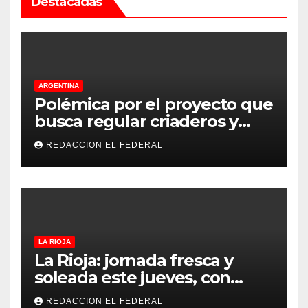
Destacadas
ARGENTINA
Polémica por el proyecto que
busca regular criaderos y
refugios de perros y gatos:
REDACCION EL FEDERAL
denuncian excesos, mientras
proteccionistas reclaman
controles más duros
LA RIOJA
La Rioja: jornada fresca y
soleada este jueves, con
temperaturas estables para
REDACCION EL FEDERAL