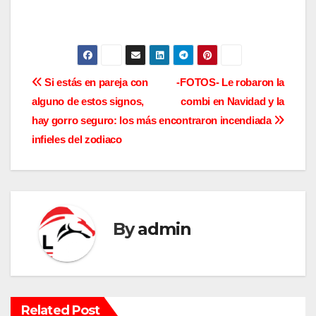
N
Si estás en pareja con
-FOTOS- Le robaron la
alguno de estos signos,
combi en Navidad y la
a
hay gorro seguro: los más
encontraron incendiada
v
infieles del zodiaco
e
g
a
By
admin
c
i
Related Post