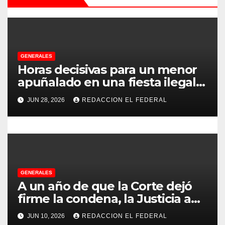
ó
n
d
e
GENERALES
Horas decisivas para un menor
e
apuñalado en una fiesta ilegal
con más de 500 asistentes en
n
JUN 28, 2026
REDACCION EL FEDERAL
Chilecito
t
r
a
GENERALES
d
A un año de que la Corte dejó
firme la condena, la Justicia aún
a
no pudo decomisarle ni un peso
JUN 10, 2026
REDACCION EL FEDERAL
a CFK