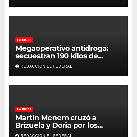
el viernes
LA RIOJA
Megaoperativo antidroga:
secuestran 190 kilos de
marihuana que tenían como
REDACCION EL FEDERAL
destino La Rioja y Catamarca
LA RIOJA
Martín Menem cruzó a
Brizuela y Doria por los
incendios en Guanchín:
REDACCION EL FEDERAL