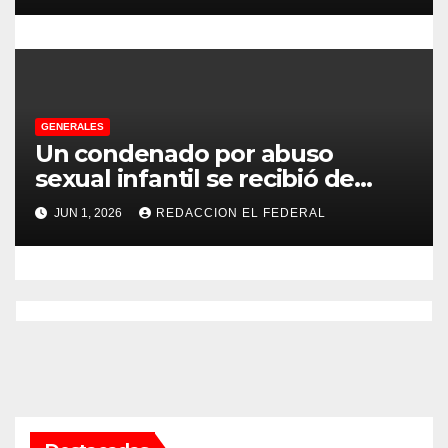
s
GENERALES
Un condenado por abuso
sexual infantil se recibió de
psicopedagogo dentro del
JUN 1, 2026
REDACCION EL FEDERAL
Servicio Penitenciario de La
Rioja