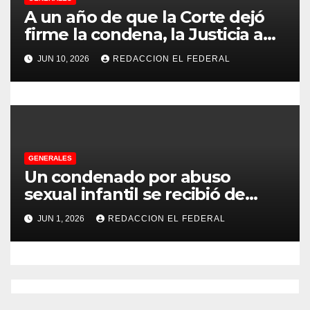
d
A un año de que la Corte dejó
firme la condena, la Justicia aún
a
no pudo decomisarle ni un peso
JUN 10, 2026
REDACCION EL FEDERAL
a CFK
s
GENERALES
Un condenado por abuso
sexual infantil se recibió de
psicopedagogo dentro del
JUN 1, 2026
REDACCION EL FEDERAL
Servicio Penitenciario de La
Rioja