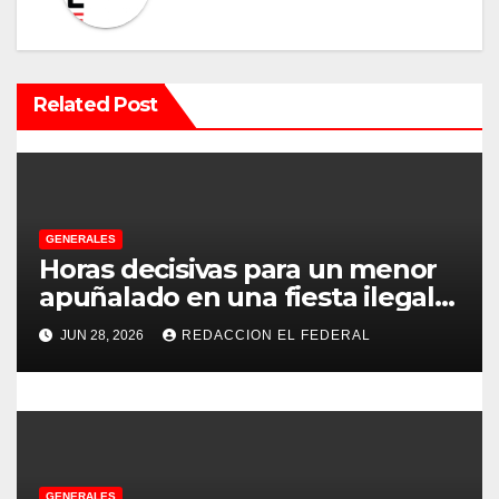
c
i
Related Post
ó
n
d
e
GENERALES
Horas decisivas para un menor
e
apuñalado en una fiesta ilegal
con más de 500 asistentes en
n
JUN 28, 2026
REDACCION EL FEDERAL
Chilecito
t
r
a
GENERALES