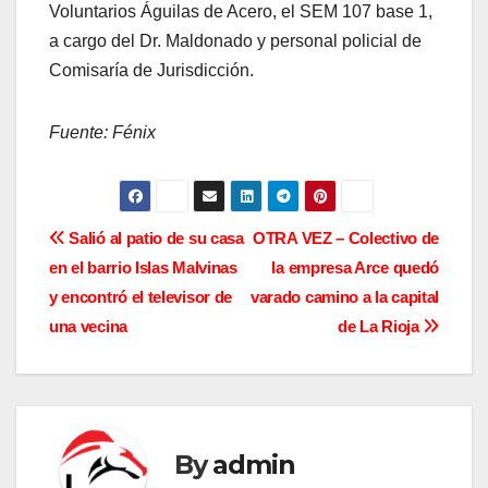
Voluntarios Águilas de Acero, el SEM 107 base 1,
a cargo del Dr. Maldonado y personal policial de
Comisaría de Jurisdicción.
Fuente: Fénix
N
Salió al patio de su casa
OTRA VEZ – Colectivo de
en el barrio Islas Malvinas
la empresa Arce quedó
a
y encontró el televisor de
varado camino a la capital
v
una vecina
de La Rioja
e
g
a
By
admin