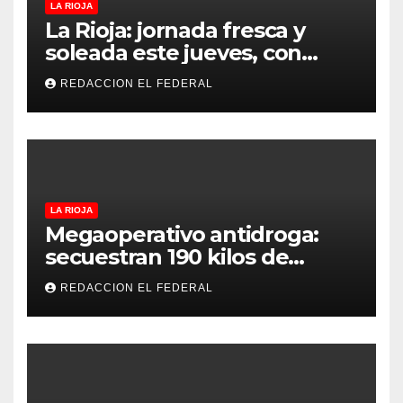
LA RIOJA
La Rioja: jornada fresca y
soleada este jueves, con
temperaturas estables para
REDACCION EL FEDERAL
el viernes
LA RIOJA
Megaoperativo antidroga:
secuestran 190 kilos de
marihuana que tenían como
REDACCION EL FEDERAL
destino La Rioja y Catamarca