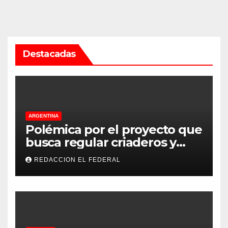
Destacadas
ARGENTINA
Polémica por el proyecto que
busca regular criaderos y
refugios de perros y gatos:
REDACCION EL FEDERAL
denuncian excesos, mientras
proteccionistas reclaman
controles más duros