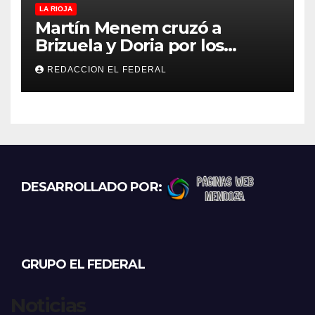
LA RIOJA
Martín Menem cruzó a
Brizuela y Doria por los
incendios en Guanchín:
REDACCION EL FEDERAL
“Miente descaradamente”
DESARROLLADO POR:
GRUPO EL FEDERAL
Noticias