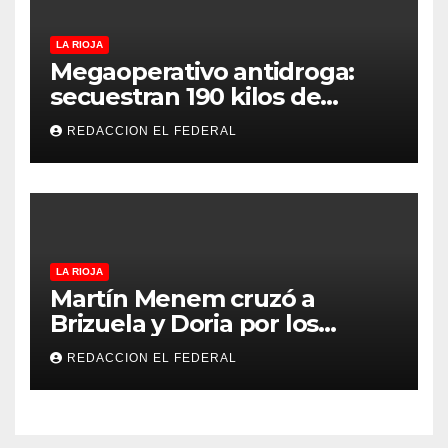
LA RIOJA
Megaoperativo antidroga:
secuestran 190 kilos de
marihuana que tenían como
REDACCION EL FEDERAL
destino La Rioja y Catamarca
LA RIOJA
Martín Menem cruzó a
Brizuela y Doria por los
incendios en Guanchín:
REDACCION EL FEDERAL
“Miente descaradamente”