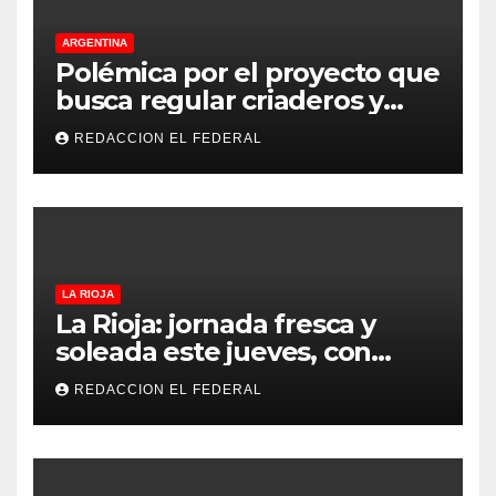
ARGENTINA
Polémica por el proyecto que
busca regular criaderos y
refugios de perros y gatos:
REDACCION EL FEDERAL
denuncian excesos, mientras
proteccionistas reclaman
controles más duros
LA RIOJA
La Rioja: jornada fresca y
soleada este jueves, con
temperaturas estables para
REDACCION EL FEDERAL
el viernes