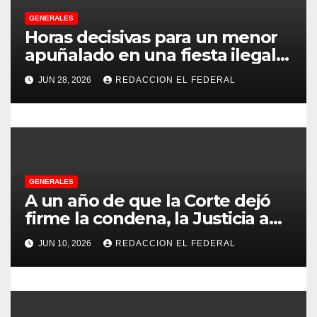
e
GENERALES
e
Horas decisivas para un menor
apuñalado en una fiesta ilegal
n
con más de 500 asistentes en
JUN 28, 2026
REDACCION EL FEDERAL
Chilecito
t
r
a
d
GENERALES
A un año de que la Corte dejó
a
firme la condena, la Justicia aún
no pudo decomisarle ni un peso
s
JUN 10, 2026
REDACCION EL FEDERAL
a CFK