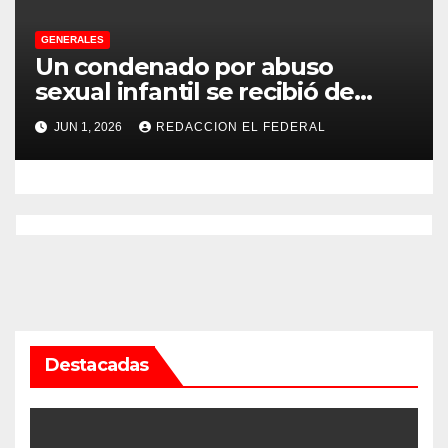
GENERALES
Un condenado por abuso
sexual infantil se recibió de
psicopedagogo dentro del
JUN 1, 2026
REDACCION EL FEDERAL
Servicio Penitenciario de La
Rioja
Destacadas