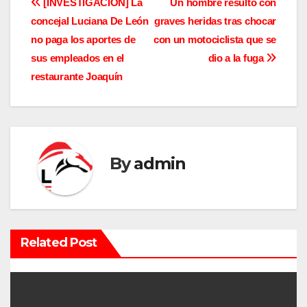
N
[INVESTIGACIÓN] La
Un hombre resultó con
concejal Luciana De León
graves heridas tras chocar
a
no paga los aportes de
con un motociclista que se
v
sus empleados en el
dio a la fuga
restaurante Joaquín
e
g
a
By
admin
c
i
ó
Related Post
n
d