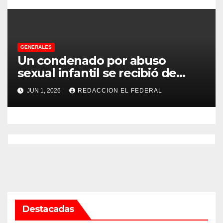
GENERALES
Un condenado por abuso
sexual infantil se recibió de
psicopedagogo dentro del
JUN 1, 2026
REDACCION EL FEDERAL
Servicio Penitenciario de La
Rioja
Destacadas