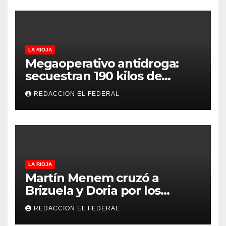
LA RIOJA
Megaoperativo antidroga:
secuestran 190 kilos de
marihuana que tenían como
REDACCION EL FEDERAL
destino La Rioja y Catamarca
LA RIOJA
Martín Menem cruzó a
Brizuela y Doria por los
incendios en Guanchín:
REDACCION EL FEDERAL
“Miente descaradamente”