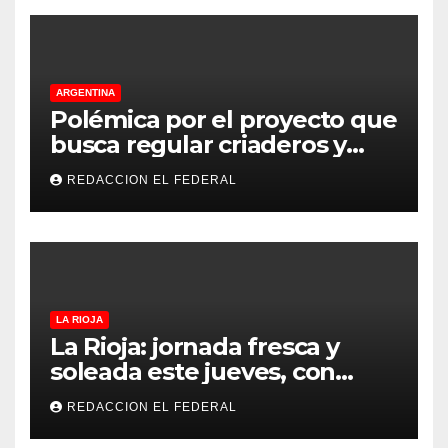
ARGENTINA
Polémica por el proyecto que
busca regular criaderos y
refugios de perros y gatos:
REDACCION EL FEDERAL
denuncian excesos, mientras
proteccionistas reclaman
controles más duros
LA RIOJA
La Rioja: jornada fresca y
soleada este jueves, con
temperaturas estables para
REDACCION EL FEDERAL
el viernes