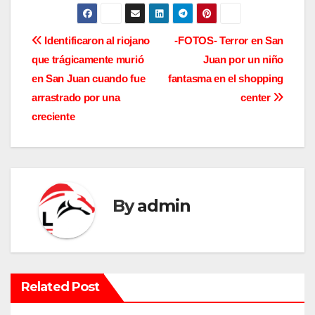
N
Identificaron al riojano
-FOTOS- Terror en San
que trágicamente murió
Juan por un niño
a
en San Juan cuando fue
fantasma en el shopping
v
arrastrado por una
center
creciente
e
g
a
By
admin
c
i
ó
Related Post
n