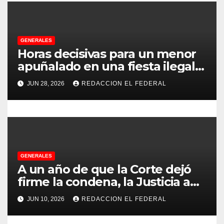
d
e
GENERALES
e
Horas decisivas para un menor
apuñalado en una fiesta ilegal
n
con más de 500 asistentes en
JUN 28, 2026
REDACCION EL FEDERAL
Chilecito
t
r
a
d
GENERALES
A un año de que la Corte dejó
a
firme la condena, la Justicia aún
no pudo decomisarle ni un peso
s
JUN 10, 2026
REDACCION EL FEDERAL
a CFK