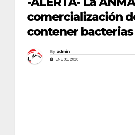
-ALERTA- La ANMAT
comercialización d
contener bacteria
By
admin
ENE 31, 2020