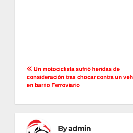
N
Un motociclista sufrió heridas de
consideración tras chocar contra un veh
a
en barrio Ferroviario
v
e
g
By
admin
a