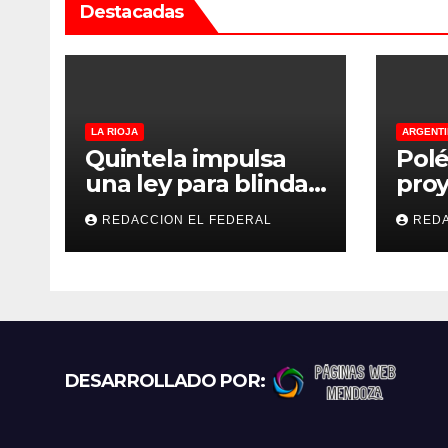
Destacadas
d
a
s
LA RIOJA
ARGENTI
Quintela impulsa
Polé
una ley para blindar
proy
las tierras rurales de
regu
REDACCION EL FEDERAL
REDA
La Rioja: cuáles son
refu
los principales
gato
puntos
exce
prot
recl
más
DESARROLLADO POR: