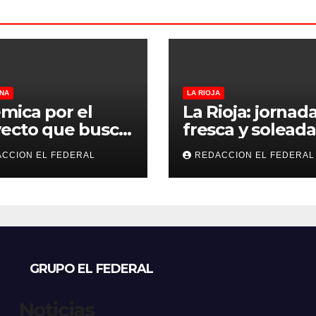
NA
LA RIOJA
mica por el
La Rioja: jornad
ecto que busca
fresca y soleada
lar criaderos y
este jueves, con
CCION EL FEDERAL
REDACCION EL FEDERAL
gios de perros y
temperaturas
s: denuncian
estables para el
sos, mientras
viernes
eccionistas
aman controles
 duros
GRUPO EL FEDERAL
Noticias