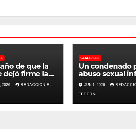
ES
GENERALES
 año de que la
Un condenado 
 dejó firme la
abuso sexual inf
na, la Justicia
se recibió de
, 2026
REDACCION EL
JUN 1, 2026
REDACCI
no pudo
psicopedagogo
misarle ni un
L
dentro del Servi
FEDERAL
 a CFK
Penitenciario d
Rioja