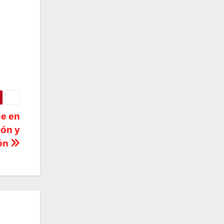
e en
ión y
ón