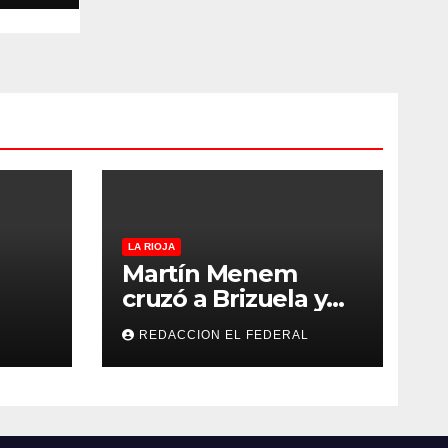
e La
LA RIOJA
Martín Menem
cruzó a Brizuela y
ilos
Doria por los
REDACCION EL FEDERAL
que
incendios en
Guanchín: “Miente
 y
descaradamente”