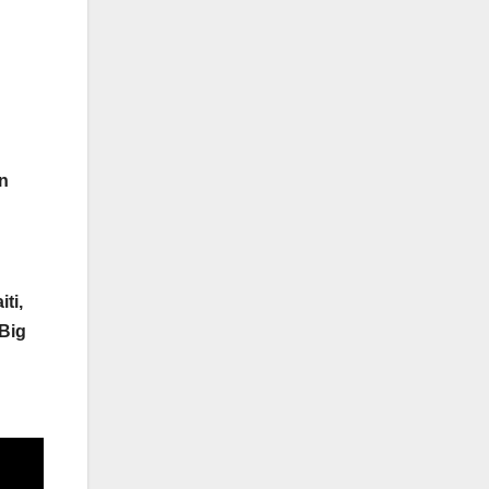
n
ti,
“Big