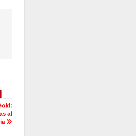
Gold:
as al
ría