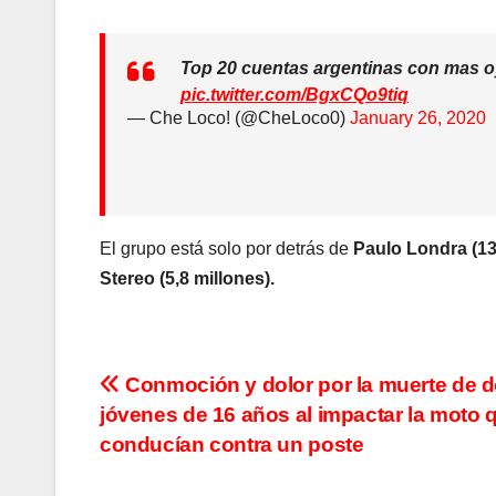
Top 20 cuentas argentinas con mas oy
pic.twitter.com/BgxCQo9tiq
— Che Loco! (@CheLoco0)
January 26, 2020
El grupo está solo por detrás de
Paulo Londra (13,
Stereo (5,8 millones).
N
Conmoción y dolor por la muerte de 
jóvenes de 16 años al impactar la moto 
a
conducían contra un poste
v