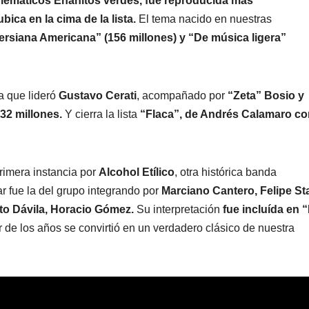
blemáticos Enanitos verdes, fue reproducida más
bica en la cima de la lista.
El tema nacido en nuestras
ersiana Americana” (156 millones) y “De música ligera”
a que lideró
Gustavo Cerati
, acompañado por
“Zeta” Bosio y
32 millones.
Y cierra la lista
“Flaca”, de Andrés Calamaro co
rimera instancia por
Alcohol Etílico
, otra histórica banda
r fue la del grupo integrando por
Marciano Cantero, Felipe Stai
Tito Dávila, Horacio Gómez.
Su interpretación
fue incluída en 
 de los años se convirtió en un verdadero clásico de nuestra