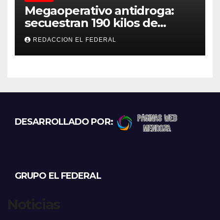
Megaoperativo antidroga:
secuestran 190 kilos de
marihuana que tenían como
REDACCION EL FEDERAL
destino La Rioja y Catamarca
DESARROLLADO POR:
GRUPO EL FEDERAL
Noticias