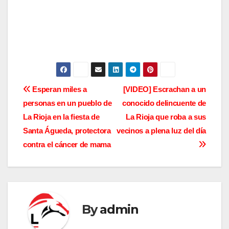
N
Esperan miles a
[VIDEO] Escrachan a un
personas en un pueblo de
conocido delincuente de
a
La Rioja en la fiesta de
La Rioja que roba a sus
v
Santa Águeda, protectora
vecinos a plena luz del día
contra el cáncer de mama
e
g
a
By
admin
c