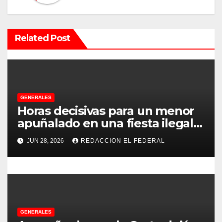
i
ó
Related Post
n
d
e
GENERALES
e
Horas decisivas para un menor
apuñalado en una fiesta ilegal
n
con más de 500 asistentes en
JUN 28, 2026
REDACCION EL FEDERAL
Chilecito
t
r
a
d
GENERALES