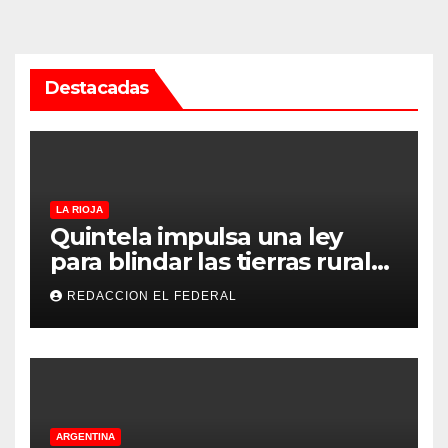
Destacadas
LA RIOJA
Quintela impulsa una ley
para blindar las tierras rurales
de La Rioja: cuáles son los
REDACCION EL FEDERAL
principales puntos
ARGENTINA