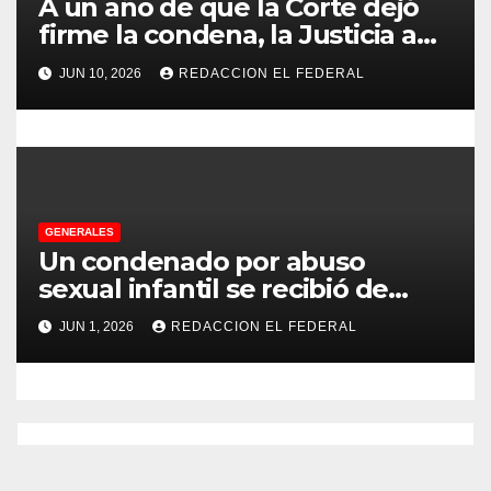
A un año de que la Corte dejó
a
firme la condena, la Justicia aún
no pudo decomisarle ni un peso
s
JUN 10, 2026
REDACCION EL FEDERAL
a CFK
GENERALES
Un condenado por abuso
sexual infantil se recibió de
psicopedagogo dentro del
JUN 1, 2026
REDACCION EL FEDERAL
Servicio Penitenciario de La
Rioja