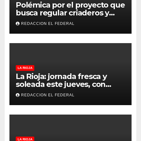
Polémica por el proyecto que
busca regular criaderos y
refugios de perros y gatos:
REDACCION EL FEDERAL
denuncian excesos, mientras
proteccionistas reclaman
controles más duros
LA RIOJA
La Rioja: jornada fresca y
soleada este jueves, con
temperaturas estables para
REDACCION EL FEDERAL
el viernes
LA RIOJA