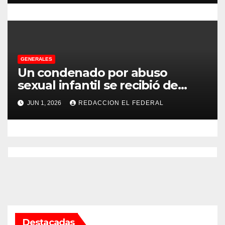
GENERALES
Un condenado por abuso
sexual infantil se recibió de
psicopedagogo dentro del
JUN 1, 2026
REDACCION EL FEDERAL
Servicio Penitenciario de La
Rioja
Destacadas