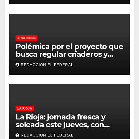
ARGENTINA
Polémica por el proyecto que
busca regular criaderos y
refugios de perros y gatos:
REDACCION EL FEDERAL
denuncian excesos, mientras
proteccionistas reclaman
controles más duros
LA RIOJA
La Rioja: jornada fresca y
soleada este jueves, con
temperaturas estables para
REDACCION EL FEDERAL