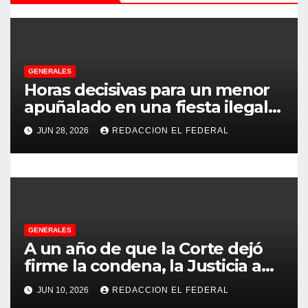
n
d
e
GENERALES
Horas decisivas para un menor
e
apuñalado en una fiesta ilegal
con más de 500 asistentes en
n
JUN 28, 2026
REDACCION EL FEDERAL
Chilecito
t
r
a
GENERALES
d
A un año de que la Corte dejó
firme la condena, la Justicia aún
a
no pudo decomisarle ni un peso
JUN 10, 2026
REDACCION EL FEDERAL
a CFK
s