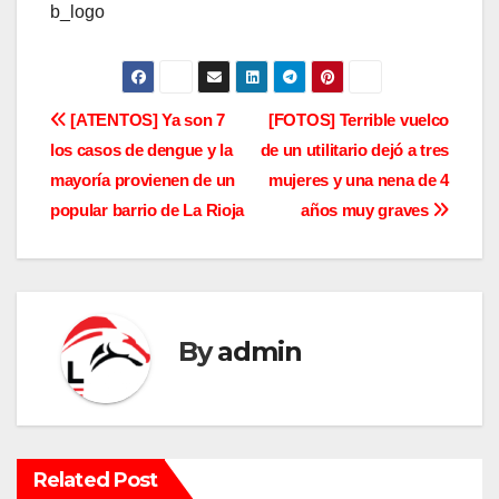
b_logo
N
[ATENTOS] Ya son 7
[FOTOS] Terrible vuelco
los casos de dengue y la
de un utilitario dejó a tres
a
mayoría provienen de un
mujeres y una nena de 4
v
popular barrio de La Rioja
años muy graves
e
g
a
By
admin
c
i
Related Post
ó