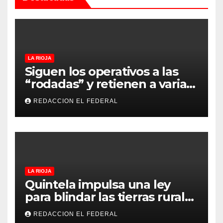
LA RIOJA
Siguen los operativos a las
“rodadas” y retienen a varias
motocicletas
REDACCION EL FEDERAL
LA RIOJA
Quintela impulsa una ley
para blindar las tierras rurales
de La Rioja: cuáles son los
REDACCION EL FEDERAL
principales puntos