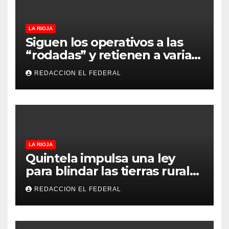
LA RIOJA
Siguen los operativos a las
“rodadas” y retienen a varias
motocicletas
REDACCION EL FEDERAL
LA RIOJA
Quintela impulsa una ley
para blindar las tierras rurales
de La Rioja: cuáles son los
REDACCION EL FEDERAL
principales puntos