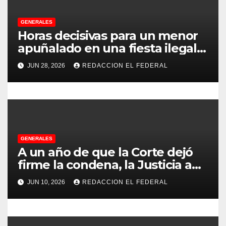
e
GENERALES
e
Horas decisivas para un menor
apuñalado en una fiesta ilegal
n
con más de 500 asistentes en
JUN 28, 2026
REDACCION EL FEDERAL
Chilecito
t
r
a
d
GENERALES
A un año de que la Corte dejó
a
firme la condena, la Justicia aún
no pudo decomisarle ni un peso
s
JUN 10, 2026
REDACCION EL FEDERAL
a CFK