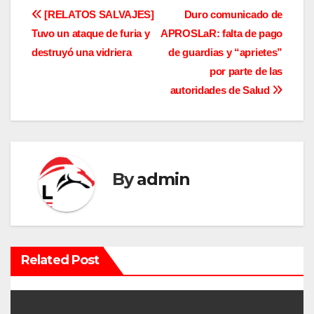
N
[RELATOS SALVAJES]
Duro comunicado de
Tuvo un ataque de furia y
APROSLaR: falta de pago
a
destruyó una vidriera
de guardias y “aprietes”
v
por parte de las
autoridades de Salud
e
g
a
By
admin
c
i
ó
Related Post
n
d