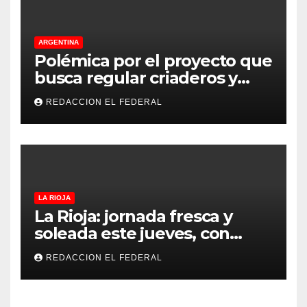
ARGENTINA
Polémica por el proyecto que
busca regular criaderos y
refugios de perros y gatos:
REDACCION EL FEDERAL
denuncian excesos, mientras
proteccionistas reclaman
controles más duros
LA RIOJA
La Rioja: jornada fresca y
soleada este jueves, con
temperaturas estables para
REDACCION EL FEDERAL
el viernes