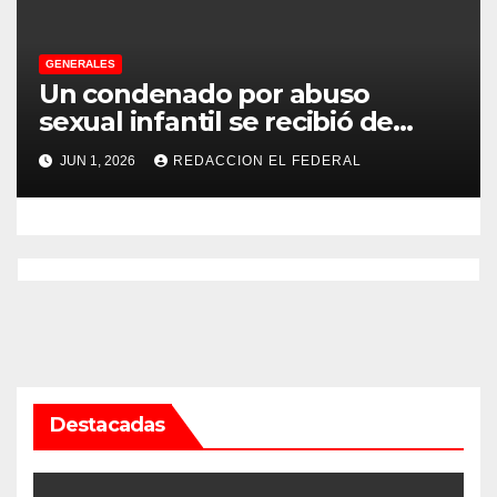
GENERALES
Un condenado por abuso
sexual infantil se recibió de
psicopedagogo dentro del
JUN 1, 2026
REDACCION EL FEDERAL
Servicio Penitenciario de La
Rioja
Destacadas