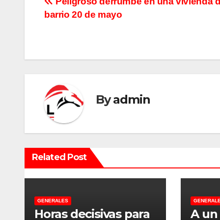
N
Peligroso derrumbe en una vivienda d
barrio 20 de mayo
a
v
e
g
By
admin
a
c
i
Related Post
ó
n
d
GENERALES
GENERAL
Horas decisivas para
A un