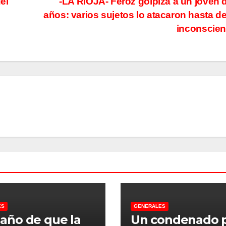
el
-LA RIOJA- Feroz golpiza a un joven 
años: varios sujetos lo atacaron hasta de
inconscie
ES
GENERALES
 año de que la
Un condenado 