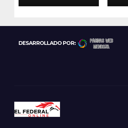
retienen a varias
La R
motocicletas
los 
pun
DESARROLLADO POR: