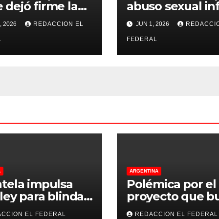
 dejó firme la
abuso sexual inf
na, la Justicia
se recibió de
, 2026
REDACCION EL
JUN 1, 2026
REDACCI
no pudo
psicopedagogo
misarle ni un
L
dentro del Servi
FEDERAL
 a CFK
Penitenciario d
Rioja
A
ARGENTINA
tela impulsa
Polémica por el
ley para blindar
proyecto que b
tierras rurales de
regular criadero
CCION EL FEDERAL
REDACCION EL FEDERAL