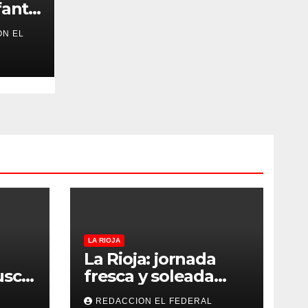
antil
ON EL
cio
e La
LA RIOJA
La Rioja: jornada
usca
fresca y soleada
s y
este jueves, con
REDACCION EL FEDERAL