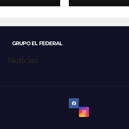
ioja: cuáles son
refugios de perr
principales
gatos: denunci
tos
excesos, mientr
proteccionistas
reclaman contr
más duros
GRUPO EL FEDERAL
Noticias