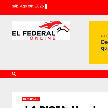
S
sáb. Ago 8th, 2026
k
i
p
t
o
c
o
n
t
e
n
t
GENERALES