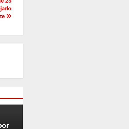
de 23
jarlo
nte
por