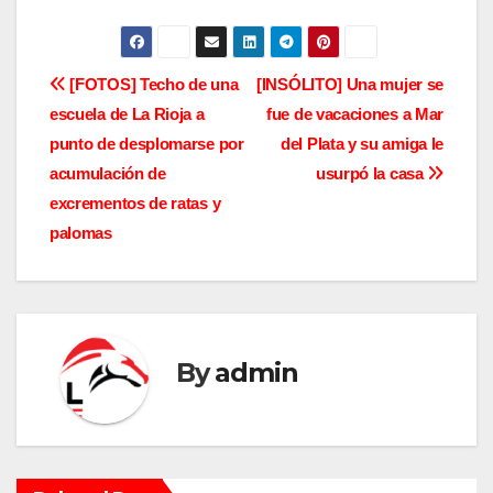
N
[FOTOS] Techo de una
[INSÓLITO] Una mujer se
escuela de La Rioja a
fue de vacaciones a Mar
a
punto de desplomarse por
del Plata y su amiga le
v
acumulación de
usurpó la casa
excrementos de ratas y
e
palomas
g
a
c
By
admin
i
ó