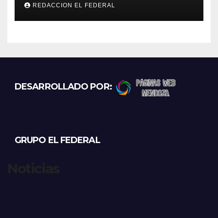
marihuana que tenían como
REDACCION EL FEDERAL
destino La Rioja y Catamarca
DESARROLLADO POR:
GRUPO EL FEDERAL
Noticias