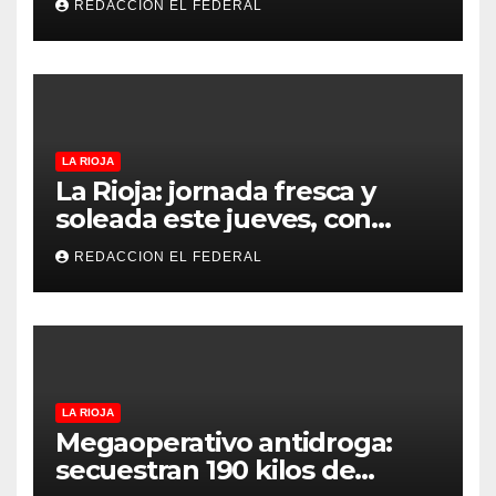
REDACCION EL FEDERAL
denuncian excesos, mientras
proteccionistas reclaman
controles más duros
LA RIOJA
La Rioja: jornada fresca y
soleada este jueves, con
temperaturas estables para
REDACCION EL FEDERAL
el viernes
LA RIOJA
Megaoperativo antidroga:
secuestran 190 kilos de