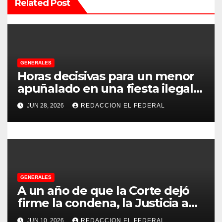
n
Related Post
d
e
e
GENERALES
Horas decisivas para un menor
n
apuñalado en una fiesta ilegal
con más de 500 asistentes en
t
JUN 28, 2026
REDACCION EL FEDERAL
Chilecito
r
a
d
GENERALES
a
A un año de que la Corte dejó
s
firme la condena, la Justicia aún
no pudo decomisarle ni un peso
JUN 10, 2026
REDACCION EL FEDERAL