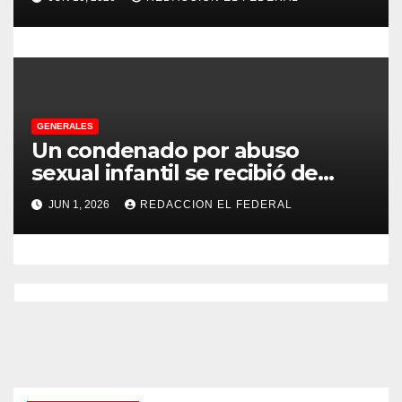
a CFK
GENERALES
Un condenado por abuso
sexual infantil se recibió de
psicopedagogo dentro del
JUN 1, 2026
REDACCION EL FEDERAL
Servicio Penitenciario de La
Rioja