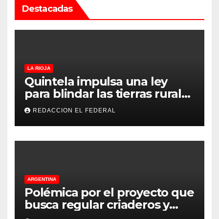
Destacadas
LA RIOJA
Quintela impulsa una ley
para blindar las tierras rurales
de La Rioja: cuáles son los
REDACCION EL FEDERAL
principales puntos
ARGENTINA
Polémica por el proyecto que
busca regular criaderos y
refugios de perros y gatos: