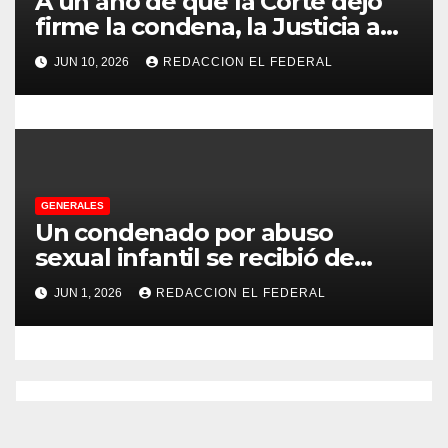
A un año de que la Corte dejó
a
firme la condena, la Justicia aún
no pudo decomisarle ni un peso
s
JUN 10, 2026
REDACCION EL FEDERAL
a CFK
GENERALES
Un condenado por abuso
sexual infantil se recibió de
psicopedagogo dentro del
JUN 1, 2026
REDACCION EL FEDERAL
Servicio Penitenciario de La
Rioja