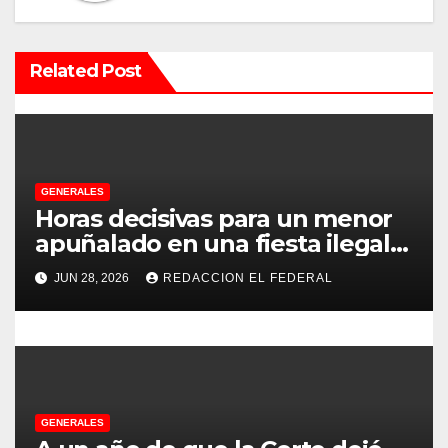
i
ó
Related Post
n
d
e
GENERALES
e
Horas decisivas para un menor
apuñalado en una fiesta ilegal
n
con más de 500 asistentes en
JUN 28, 2026
REDACCION EL FEDERAL
Chilecito
t
r
a
d
GENERALES