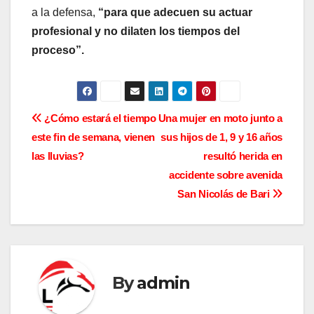
a la defensa,
“para que adecuen su actuar
profesional y no dilaten los tiempos del
proceso”.
N
¿Cómo estará el tiempo
Una mujer en moto junto a
este fin de semana, vienen
sus hijos de 1, 9 y 16 años
a
las lluvias?
resultó herida en
v
accidente sobre avenida
San Nicolás de Bari
e
g
a
By
admin
c