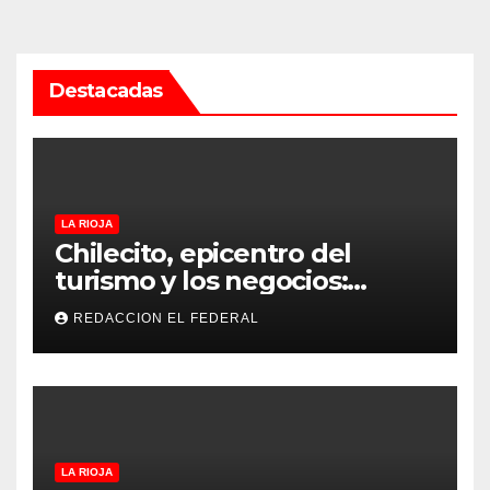
Destacadas
LA RIOJA
Chilecito, epicentro del
turismo y los negocios:
arranca la Expo que promete
REDACCION EL FEDERAL
revolucionar la economía
regional en un evento sin
precedentes en La Rioja
LA RIOJA