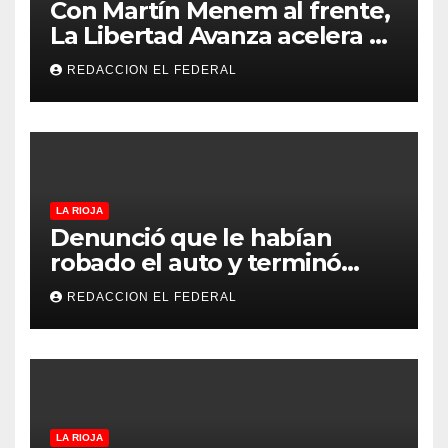
Con Martín Menem al frente,
La Libertad Avanza acelera su
despliegue en La Rioja y
REDACCION EL FEDERAL
desembarcó en Aimogasta
LA RIOJA
Denunció que le habían
robado el auto y terminó
confesando que su hermano
REDACCION EL FEDERAL
lo empeñó por drogas
LA RIOJA