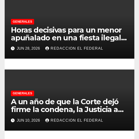
n
d
GENERALES
Horas decisivas para un menor
e
apuñalado en una fiesta ilegal
e
con más de 500 asistentes en
JUN 28, 2026
REDACCION EL FEDERAL
Chilecito
n
t
r
GENERALES
a
A un año de que la Corte dejó
d
firme la condena, la Justicia aún
no pudo decomisarle ni un peso
a
JUN 10, 2026
REDACCION EL FEDERAL
a CFK
s