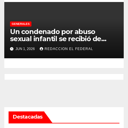
GENERALES
Un condenado por abuso
sexual infantil se recibió de
psicopedagogo dentro del
JUN 1, 2026
REDACCION EL FEDERAL
Servicio Penitenciario de La
Rioja
Destacadas