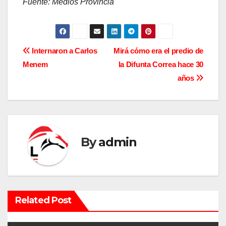
Fuente: Medios Provincia
N
Internaron a Carlos
Mirá cómo era el predio de
Menem
la Difunta Correa hace 30
a
años
v
e
g
By
admin
a
c
i
Related Post
ó