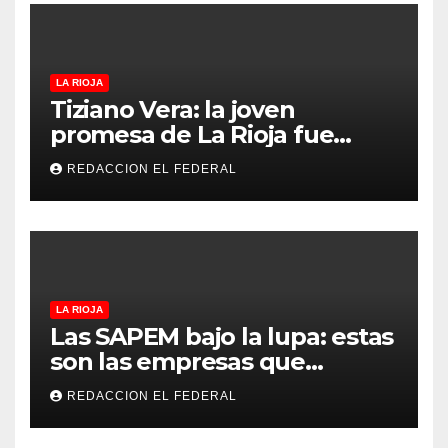
LA RIOJA
Tiziano Vera: la joven
promesa de La Rioja fue
convocado a la Selección
REDACCION EL FEDERAL
Argentina sub-15
LA RIOJA
Las SAPEM bajo la lupa: estas
son las empresas que
evalúan vender a capitales
REDACCION EL FEDERAL
privados