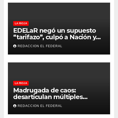
LA RIOJA
EDELaR negó un supuesto
“tarifazo”, culpó a Nación y
defendió los mecanismos de
REDACCION EL FEDERAL
medición: “la empresa
factura lo que lee, no lo que
estima”
LA RIOJA
Madrugada de caos:
desarticulan múltiples
“rodadas” y detienen a
REDACCION EL FEDERAL
motociclistas violentos