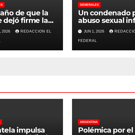
ES
GENERALES
 año de que la
Un condenado 
 dejó firme la
abuso sexual inf
na, la Justicia
se recibió de
, 2026
REDACCION EL
JUN 1, 2026
REDACCI
no pudo
psicopedagogo
misarle ni un
L
dentro del Servi
FEDERAL
 a CFK
Penitenciario d
Rioja
A
ARGENTINA
tela impulsa
Polémica por el