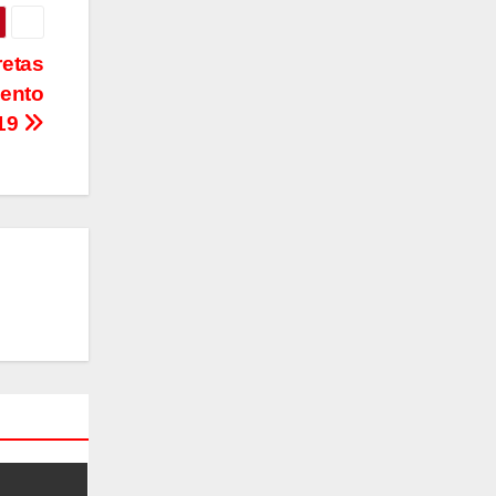
retas
mento
-19