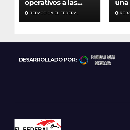
operativos a las
una 
“rodadas” y
las 
REDACCION EL FEDERAL
REDA
retienen a varias
La R
motocicletas
los 
pun
DESARROLLADO POR: