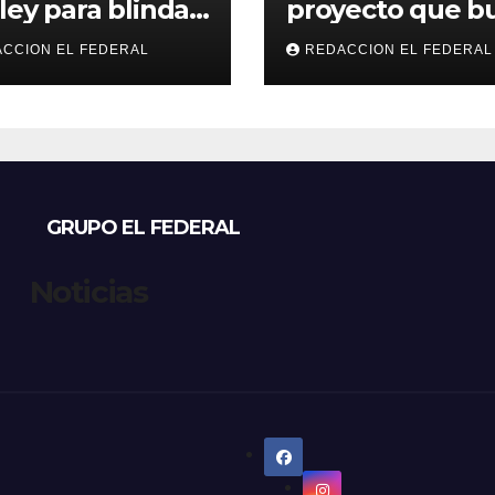
ley para blindar
proyecto que b
tierras rurales de
regular criadero
CCION EL FEDERAL
REDACCION EL FEDERAL
ioja: cuáles son
refugios de perr
principales
gatos: denunci
tos
excesos, mientr
proteccionistas
reclaman contr
más duros
GRUPO EL FEDERAL
Noticias