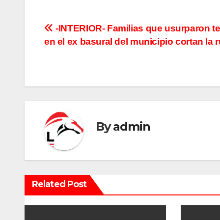
N
-INTERIOR- Familias que usurparon t
en el ex basural del municipio cortan la r
a
v
e
g
By
admin
a
c
i
Related Post
ó
n