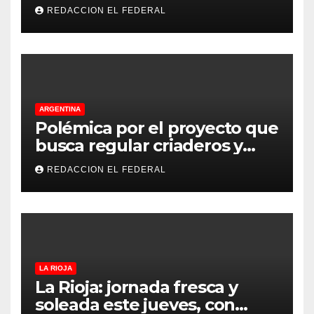
de La Rioja: cuáles son los
REDACCION EL FEDERAL
principales puntos
ARGENTINA
Polémica por el proyecto que
busca regular criaderos y
refugios de perros y gatos:
REDACCION EL FEDERAL
denuncian excesos, mientras
proteccionistas reclaman
controles más duros
LA RIOJA
La Rioja: jornada fresca y
soleada este jueves, con