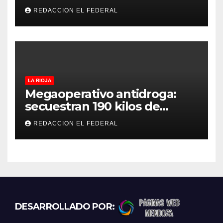
temperaturas estables para
REDACCION EL FEDERAL
el viernes
LA RIOJA
Megaoperativo antidroga:
secuestran 190 kilos de
marihuana que tenían como
REDACCION EL FEDERAL
destino La Rioja y Catamarca
DESARROLLADO POR: