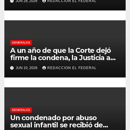
JUN 28, 2026
REDACCION EL FEDERAL
Chilecito
t
r
a
d
GENERALES
A un año de que la Corte dejó
a
firme la condena, la Justicia aún
no pudo decomisarle ni un peso
s
JUN 10, 2026
REDACCION EL FEDERAL
a CFK
GENERALES
Un condenado por abuso
sexual infantil se recibió de