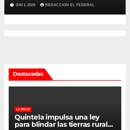
psicopedagogo dentro del
JUN 1, 2026
REDACCION EL FEDERAL
Servicio Penitenciario de La
Rioja
Destacadas
LA RIOJA
Quintela impulsa una ley
para blindar las tierras rurales