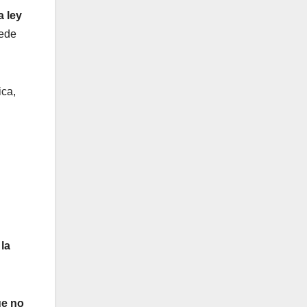
a ley
uede
ica,
la
ue no