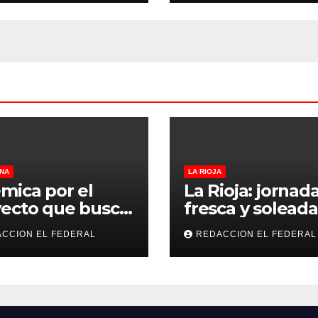
 a CFK
Penitenciario d
Rioja
NA
LA RIOJA
mica por el
La Rioja: jornad
ecto que busca
fresca y soleada
lar criaderos y
este jueves, con
CCION EL FEDERAL
REDACCION EL FEDERAL
gios de perros y
temperaturas
s: denuncian
estables para el
sos, mientras
viernes
eccionistas
aman controles